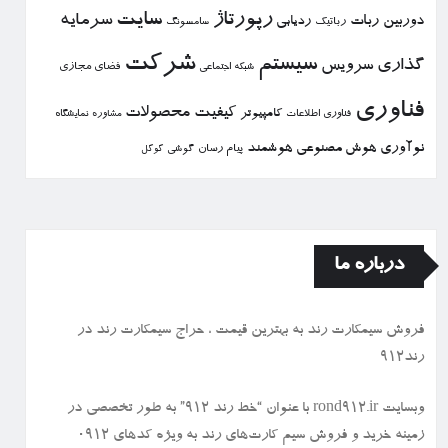
رپورتاژ
سایت
سرمایه
دوربین
ربات
ردیابی
رباتیك
سامسونگ
شركت
سیستم
گذاری
سرویس
فضای مجازی
شبكه اجتماعی
فناوری
كیفیت
محصولات
كامپیوتر
نمایشگاه
فناوری اطلاعات
مشاوره
نوآوری
هوش مصنوعی
هوشمند
پیام رسان
گوشی
گوگل
درباره ما
فروش سیمكارت رند به بهترین قیمت ، حراج سیمكارت رند در
رند912
وبسایت rond912.ir با عنوان “خط رند ۹۱۲” به طور تخصصی در
زمینه خرید و فروش سیم کارت‌های رند به ویژه کدهای ۰۹۱۲