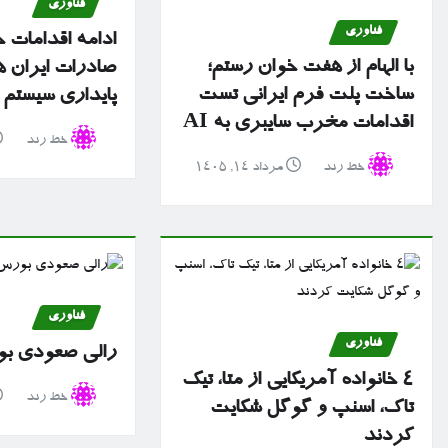
فناوری
فناوری
ادامه اقدامات ح
با الهام از هفت خوان رستم؛
صادرات ایران ه
ساخت پلت فرم ایرانی تست
پایداری سیستم 
اقدامات مخرب سایبری به AI
خط رند
خط رند
مرداد ۱۴, ۱۴۰۵
فناوری
فناوری
رالی صعودی بو
۴ خانواده آمریکایی از متا، تیک
خط رند
تاک، اسنپ و گوگل شکایت
کردند