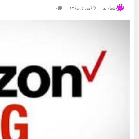
خط رند
دی ۴, ۱۳۹۸
0