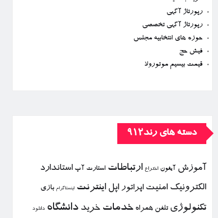
رپورتاژ آگهی
رپورتاژ آگهی تخصصی
حوزه های انتخابیه مجلس
فیش حج
قیمت بیسیم موتورولا
دسته های رند912
ارتباطات
آموزش
استاندارد
استارت آپ
آیفون
اختراع
الكترونیك
امنیت
اپل
اینترنت
اپراتور
بازی
اینستاگرام
خدمات
دانشگاه
تكنولوژی
خرید
تلفن همراه
دانلود