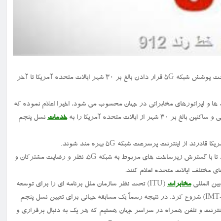
خط رند ۹۱۲: شرکت مخابراتی ورایزن اعلام نموده که به هدف خود در تحت پوشش شبکه 5G قرار دادن بالغ بر ۳۰ شهر ایالات متحده آمریکا تا آخر
بزرگترین شرکت ها و اپراتورهای مخابراتی در جهان محسوب می شود، اخیرا اعلام نموده که
خدمات
نسل پنجم
از طرفی دیگر، سایر شرکت های مخابراتی فعال در این کشور نیز در تلاشند تا با گسترش زیرساخت های مربوط به شبکه ۵G، نظر و رضایت مشترکان و
مخابرات
(ITU) تحت نظر سازمان ملل برنامه ای را برای توسعه
تیم ارتباطات بین المللی موبایلی (IMT) برای افق ۲۰۲۰ و فرای آن (IMT-۲۰۲۰) شروع کرد. در نتیجه رسماً یک مسابقه جهانی برای تعیین نسل پنجم
اینترنت و تلفن همراه در سراسر جهان هستیم که هر یک به دنبال برقراری و