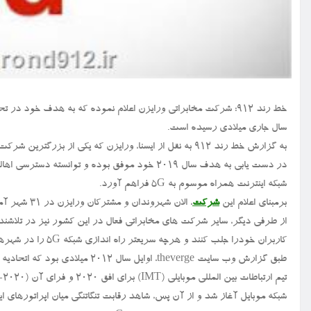
سال جاری میلادی رسیده است.
به گزارش خط رند ۹۱۲ به نقل از ایسنا، ورایزن که یکی از 
در دست یابی به هدف سال ۲۰۱۹ خود موفق بوده و توانسته دسترسی اهالی و ساکنین بالغ بر ۳۰ شهر از ایالات متحده آمریکا را به
شبکه اینترنت همراه موسوم به ۵G فراهم آورد.
برمبنای اعلام این
شرکت
، الان شهروندان و مشترکان ورایزن در ۳۱ شهر آمریکا قادرند از اینترنت پرسرعت شبکه ۵G بهره مند شوند.
کاربران خودرا جلب کنند و هرچه سریعتر راه اندازی شبکه 5G را در شهرهای مختلف ایالات متحده اعلام کنند.
طبق گزارش وب سایت theverge، اوایل سال ۲۰۱۲ میلادی بود که اتحادیه بین المللی
شبکه موبایل آغاز شد و از آن پس، شاهد رقابت تنگاتنگی میان اپراتورهای 