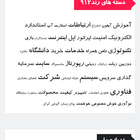
دسته های رند912
ارتباطات
آموزش
استاندارد
استارت آپ
آیفون
اختراع
الكترونیك
امنیت
اپل
اینترنت
اپراتور
بازی
اینستاگرام
خدمات
دانشگاه
تكنولوژی
خرید
تلفن همراه
دانلود
رپورتاژ
سایت
سرمایه
دوربین
ربات
ردیابی
رباتیك
سامسونگ
شركت
سیستم
گذاری
سرویس
فضای مجازی
شبكه اجتماعی
فناوری
كیفیت
محصولات
كامپیوتر
نمایشگاه
فناوری اطلاعات
مشاوره
نوآوری
هوش مصنوعی
هوشمند
پیام رسان
گوشی
گوگل