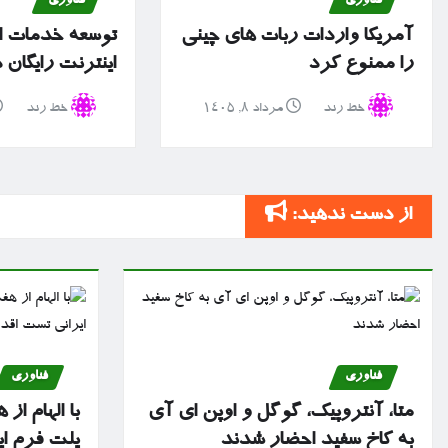
فناوری
فناوری
آمریکا واردات ربات های چینی
توسعه خدمات ا
را ممنوع کرد
اینترنت رایگان
خط رند
مرداد ۸, ۱۴۰۵
خط رند
از دست ندهید:
فناوری
فناوری
متا، آنتروپیک، گوگل و اوپن ای آی
با الهام ا
به کاخ سفید احضار شدند
پلت فرم ا