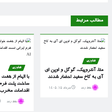
مطالب مرتبط
فناوری
فناوری
متا، آنتروپیک، گوگل و اوپن ای
با الهام از هفت
آی به کاخ سفید احضار شدند
ساخت پلت فرم 
خط رند
مرداد ۱۵, ۱۴۰۵
اقدامات مخرب سا
خط رند