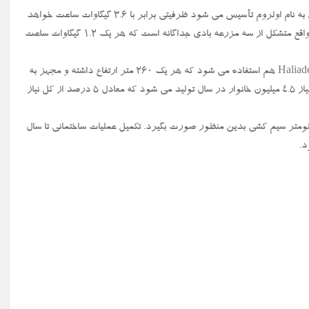
اما مزرعه بادی جدید که داگر بانک نام دارد و در ساحل یک منطقه روستایی به نام اولروم تأسیس می شود ظرفیتی برابر با ۳.۶ گیگاوات ساعت خواهد
داشت و برترین مزرعه بادی ساحلی جهان خواهد بود. این مزرعه بادی در واقع متشکل از سه مزرعه بادی جداگانه است که هر یک ۱.۲ گیگاوات ساعت
در این مزارع بادی از قدرتمندترین توربین های بادی جهان موسوم به Haliade-X هم استفاده می شود که هر یک ۲۶۰ متر ارتفاع داشته و مجهز به
سه پره به طول ۱۰۷ متر هستند. بوسیله این مزرعه بادی جدید برق مورد نیاز ۴.۵ میلیون خانوار در سال تولید می شود که معادل ۵ درصد از کل نیاز
ت مقدماتی ساخت و ساز این مجموعه شروع شده و مقرر است ۳۲ کیلومتر سیم کشی بدین منظور صورت بگیرد. تکمیل عملیات ساختمانی تا سال