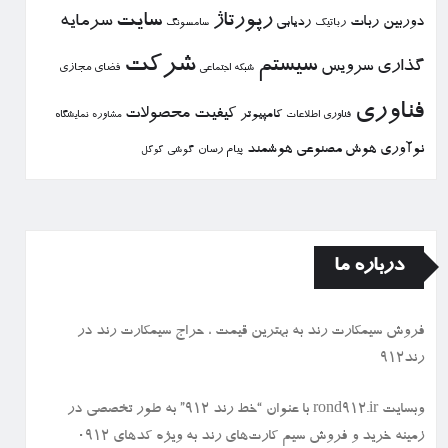
رپورتاژ
سایت
سرمایه
دوربین
ربات
ردیابی
رباتیك
سامسونگ
شركت
سیستم
گذاری
سرویس
فضای مجازی
شبكه اجتماعی
فناوری
كیفیت
محصولات
كامپیوتر
نمایشگاه
فناوری اطلاعات
مشاوره
نوآوری
هوش مصنوعی
هوشمند
پیام رسان
گوشی
گوگل
درباره ما
فروش سیمكارت رند به بهترین قیمت ، حراج سیمكارت رند در
رند912
وبسایت rond912.ir با عنوان “خط رند ۹۱۲” به طور تخصصی در
زمینه خرید و فروش سیم کارت‌های رند به ویژه کدهای ۰۹۱۲