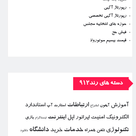
رپورتاژ آگهی
رپورتاژ آگهی تخصصی
حوزه های انتخابیه مجلس
فیش حج
قیمت بیسیم موتورولا
دسته های رند912
ارتباطات
آموزش
استاندارد
استارت آپ
آیفون
اختراع
الكترونیك
امنیت
اپل
اینترنت
اپراتور
بازی
اینستاگرام
خدمات
دانشگاه
تكنولوژی
خرید
تلفن همراه
دانلود