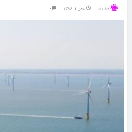
خط رند
بهمن ۱, ۱۳۹۸
0