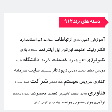
دسته های رند912
ارتباطات
آموزش
استاندارد
استارت آپ
آیفون
اختراع
الكترونیك
امنیت
اپل
اینترنت
اپراتور
بازی
اینستاگرام
خدمات
دانشگاه
تكنولوژی
خرید
تلفن همراه
دانلود
رپورتاژ
سایت
سرمایه
دوربین
ربات
ردیابی
رباتیك
سامسونگ
شركت
سیستم
گذاری
سرویس
فضای مجازی
شبكه اجتماعی
فناوری
كیفیت
محصولات
كامپیوتر
نمایشگاه
فناوری اطلاعات
مشاوره
نوآوری
هوش مصنوعی
هوشمند
پیام رسان
گوشی
گوگل