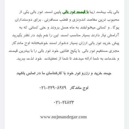
بالی یک بهشت زیبا
با قیمت تور بالی
پایین است. تور بالی یکی از
محبوب ترین مقاصد اندونزی و قطب مسافرتی ، برای دوستداران
یوگا ، و کسانی میخواهند به ماه عسل بروند و حتی کسانی که به
آرامش نیاز دارند بسیار مناسب است. این را هم باید در نظر بگیرید
پیش خرید تور بالی ارزان بسیار دشوار است خوشبختانه اوج ماندگار
مجری مستقیم تور بالی با پکیج طلایی خود تور بالی را با بهترین قیمت
و خدمات به شما ارائه میدهد تا شما از تعطیلات خود لذت ببرید.
جهت خرید و رزرو تور خود با کارشناسان ما در تماس باشید
اوج ماندگار 22908979-021
۰۲۱-۲۴۸۲۳
www.oujmandegar.com