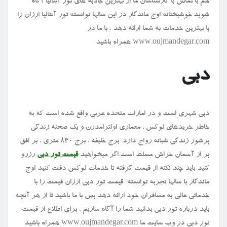
هم با تماس با کارشناسان ما از بهترین جاذبه های تور آنتالیا آگاه
شوید.خوشبختانه اوج ماندگار در این سالها توانسته تور آنتالیا ارزان را
با بهترین خدمات به شما ارائه دهد . با ما در
www.oujmandegar.com
همراه باشید
دبی
دبی شهری است و در امارات متحده عربی واقع شده است که به
خاطر خریدهای لوکس ، معماری اولترامدرن و یک صحنه زندگی
پرشور زندگی شبانه رواج دارد. برج خلیفه ، برج ۸۳۰ متری ، بر افق
پر از آسمان خراش مسلط است.اگر میخواهید
قیمت تور دبی
رزرو
کنید باید چند نکته از قیمت گرفته تا خدمات لوکس دقت کنید اوج
ماندگار با سالها تجربه توانسته قیمت تور دبی ارزان قیمت را با
خدماتی عالی به مسافران خود ارائه دهد پس با ما باشید تا از هر آنچه
باید درباره تور دبی بدانید شما را آگاه سازیم . برای اطلاع از قیمت
تور دبی در وب سایت ما
www.oujmandegar.com
همراه باشید