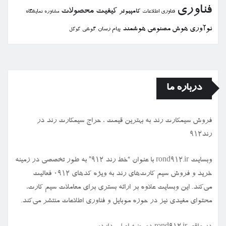
فناوری
كیفیت
محصولات
كامپیوتر
نمایشگاه
فناوری اطلاعات
مشاوره
نوآوری
هوش مصنوعی
هوشمند
پیام رسان
گوشی
گوگل
درباره ما
فروش سیمكارت رند به بهترین قیمت ، حراج سیمكارت رند در
رند912
وبسایت rond912.ir با عنوان “خط رند ۹۱۲” به طور تخصصی در زمینه
خرید و فروش سیم کارت‌های رند به ویژه کدهای ۰۹۱۲ فعالیت
می‌کند. این وبسایت علاوه بر ارائه بستری برای معاملات سیم کارت،
محتوای مفیدی نیز در حوزه موبایل و فناوری اطلاعات منتشر می‌کند.