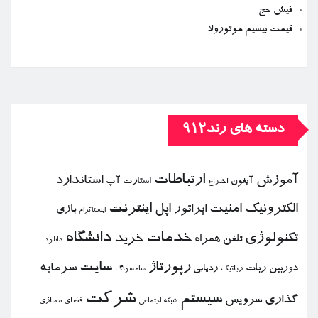
فیش حج
قیمت بیسیم موتورولا
دسته های رند912
ارتباطات
آموزش
استاندارد
استارت آپ
آیفون
اختراع
الكترونیك
امنیت
اپل
اینترنت
اپراتور
بازی
اینستاگرام
خدمات
دانشگاه
تكنولوژی
خرید
تلفن همراه
دانلود
رپورتاژ
سایت
سرمایه
دوربین
ربات
ردیابی
رباتیك
سامسونگ
شركت
سیستم
گذاری
سرویس
فضای مجازی
شبكه اجتماعی