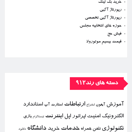
خرید بک لینک
رپورتاژ آگهی
رپورتاژ آگهی تخصصی
حوزه های انتخابیه مجلس
فیش حج
قیمت بیسیم موتورولا
دسته های رند912
ارتباطات
آموزش
استاندارد
استارت آپ
آیفون
اختراع
الكترونیك
امنیت
اپل
اینترنت
اپراتور
بازی
اینستاگرام
خدمات
دانشگاه
تكنولوژی
خرید
تلفن همراه
دانلود