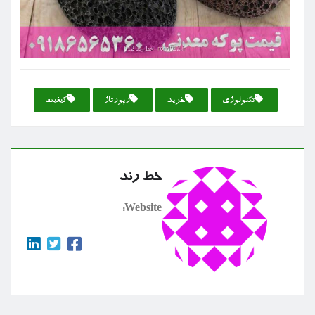
تكنولوژی
خرید
رپورتاژ
كیفیت
خط رند
Website: