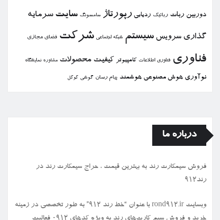
رپورتاژ
سایت
سرمایه
دوربین
ربات
ردیابی
رباتیك
سامسونگ
شركت
سیستم
گذاری
سرویس
فضای مجازی
شبكه اجتماعی
فناوری
كیفیت
محصولات
كامپیوتر
نمایشگاه
فناوری اطلاعات
مشاوره
نوآوری
هوش مصنوعی
هوشمند
پیام رسان
گوشی
گوگل
درباره ما
فروش سیمكارت رند به بهترین قیمت ، حراج سیمكارت رند در
رند912
وبسایت rond912.ir با عنوان “خط رند ۹۱۲” به طور تخصصی در زمینه
خرید و فروش سیم کارت‌های رند به ویژه کدهای ۰۹۱۲ فعالیت