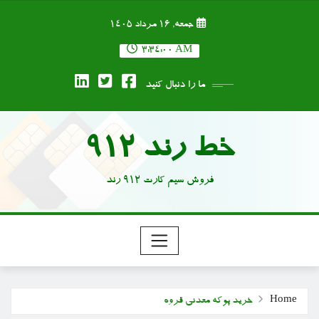
Ski
جمعه, ۱۶ مرداد ۱۴۰۵
t
conten
3:34:01 AM
ما را دنبال کنید
خط رند 912
فروش سیم کارت 912 رند
Home
خرید پوکه معدنی قروه