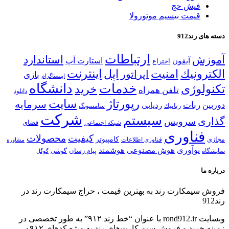
فیش حج
قیمت بیسیم موتورولا
دسته های رند912
ارتباطات
آموزش
استاندارد
استارت آپ
آیفون
اختراع
اینترنت
الكترونیك
امنیت
اپل
اپراتور
بازی
اینستاگرام
خدمات
دانشگاه
تكنولوژی
خرید
تلفن همراه
دانلود
رپورتاژ
سایت
سرمایه
ربات
دوربین
ردیابی
رباتیك
سامسونگ
شركت
سیستم
گذاری
سرویس
شبكه اجتماعی
فضای
فناوری
كیفیت
محصولات
كامپیوتر
مجازی
فناوری اطلاعات
مشاوره
نوآوری
هوش مصنوعی
هوشمند
پیام رسان
نمایشگاه
گوشی
گوگل
درباره ما
فروش سیمكارت رند به بهترین قیمت ، حراج سیمكارت رند در
رند912
وبسایت rond912.ir با عنوان “خط رند ۹۱۲” به طور تخصصی در
زمینه خرید و فروش سیم کارت‌های رند به ویژه کدهای ۰۹۱۲