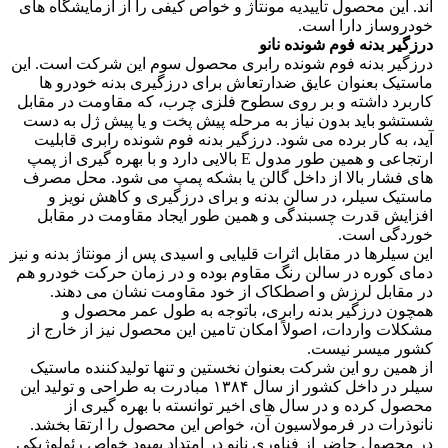
اند. این محصول تاییدیه مونتاژ و خواص کیفی را از آزمایشگاه های
خودروساز دارا است.
درزگیر بدنه فوم شونده نانو
درزگیر بدنه فوم شونده رابری محصول سوم این شرکت است. این
ماستیک بعنوان عایق ضدارتعاش برای درزگیری بدنه خودرو ها
کاربرد داشته و بر روی سطوح فلزی چرب، که مقاومت در مقابل
شستشو باید بدون نیاز به مرحله پیش پخت و یا پیش ژل به دست
آید، به کار برده می شود. درزگیر بدنه فوم شونده رابری قابلیت
ارتجاعی و همین طور مدول E بالایی دارد و با بهره گیری از پمپ
های فشار بالا از داخل گالن یا بشکه پمپ می شود. محل مصرف
ماستیک سیلر، در سالن بدنه و برای درزگیری و کاهش نویز و
افزایش قدرت چسبندگی و همین طور ایجاد مقاومت در مقابل
خوردگی است.
این سیلرها در مقابل اثرات قلیایی و اسیدی پس از مونتاژ بدنه و نیز
دمای کوره در سالن رنگ مقاوم بوده و در زمان حرکت خودرو هم
در مقابل لرزش و اصطکاک از خود مقاومت نشان می دهند.
همچون درزگیر بدنه رابری، باتوجه به طول عمر محصول و
مشکلات واردات، اصولاً امکان تامین این محصول نیز از خارج از
کشور میسر نیست.
از همین رو این شرکت بعنوان نخستین و تنها تولیدکننده ماستیک
سیلر در داخل کشور از سال ۱۳۸۴ مبادرت به طراحی و تولید این
محصول کرده و در سال های اخیر توانسته با بهره گیری از
نانوذرات در فرمولاسیون آن، خواص این محصول را ارتقا بخشد.
در محصول حاضر از فناوری نانو در امتداد بهبود خواص رئولوژیکی