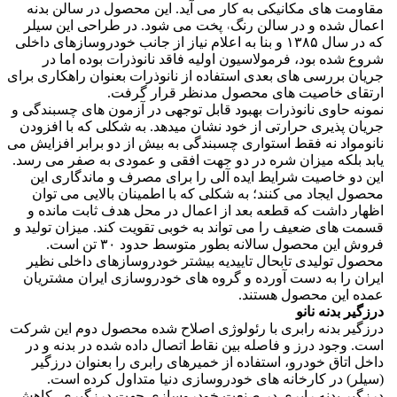
مقاومت های مکانیکی به کار می آید. این محصول در سالن بدنه
اعمال شده و در سالن رنگ˓ پخت می شود. در طراحی این سیلر
که در سال ۱۳۸۵ و بنا به اعلام نیاز از جانب خودروسازهای داخلی
شروع شده بود، فرمولاسیون اولیه فاقد نانوذرات بوده اما در
جریان بررسی های بعدی استفاده از نانوذرات بعنوان راهکاری برای
ارتقای خاصیت های محصول مدنظر قرار گرفت.
نمونه حاوی نانوذرات بهبود قابل توجهی در آزمون های چسبندگی و
جریان پذیری حرارتی از خود نشان میدهد. به شکلی که با افزودن
نانومواد نه فقط استواری چسبندگی به بیش از دو برابر افزایش می
یابد بلکه میزان شره در دو جهت افقی و عمودی به صفر می رسد.
این دو خاصیت شرایط ایده آلی را برای مصرف و ماندگاری این
محصول ایجاد می کنند؛ به شکلی که با اطمینان بالایی می توان
اظهار داشت که قطعه بعد از اعمال در محل هدف ثابت مانده و
قسمت های ضعیف را می تواند به خوبی تقویت کند. میزان تولید و
فروش این محصول سالانه بطور متوسط حدود ۳۰ تن است.
محصول تولیدی تابحال تاییدیه بیشتر خودروسازهای داخلی نظیر
ایران را به دست آورده و گروه های خودروسازی ایران مشتریان
عمده این محصول هستند.
درزگیر بدنه نانو
درزگیر بدنه رابری با رئولوژی اصلاح شده محصول دوم این شرکت
است. وجود درز و فاصله بین نقاط اتصال داده شده در بدنه و در
داخل اتاق خودرو، استفاده از خمیرهای رابری را بعنوان درزگیر
(سیلر) در کارخانه های خودروسازی دنیا متداول کرده است.
درزگیر بدنه رابری در صنعت خودروسازی جهت درزگیری، کاهش