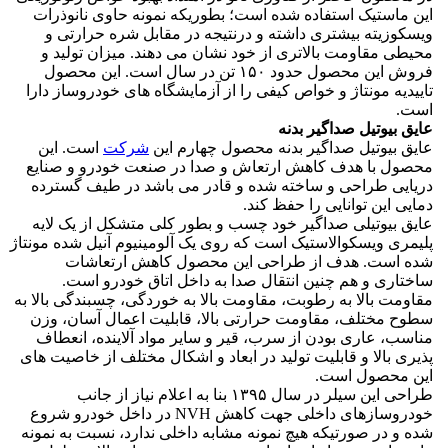
این ماستیک استفاده شده است؛ بطوریکه نمونه حاوی نانوذرات
ویسکوزیته بیشتری داشته و درنتیجه در مقابل شره حرارتی و
محیطی مقاومت بالاتری از خود نشان می دهند. میزان تولید و
فروش این محصول حدود ۱۵۰ تن در سال است. این محصول
تاییدیه مونتاژ و خواص کیفی را از آزمایشگاه های خودروساز دارا
است.
عایق بیوتیل صداگیر بدنه
عایق بیوتیل صداگیر بدنه محصول چهارم این
شرکت
است. این
محصول با هدف کاهش ارتعاش و صدا در صنعت خودرو و صنایع
دریایی طراحی و ساخته شده و قادر می باشد در طیف گسترده
دمایی این توانایی را حفظ کند.
عایق بیوتیلی صداگیر خود چسب و بطور کلی متشکل از یک لایه
پلیمری ویسکوالاستیک است که روی یک آلومینیوم آنیل شده مونتاژ
شده است. هدف از طراحی این محصول کاهش ارتعاشات
ساختاری و هم چنین انتقال صدا به داخل اتاق خودرو است.
مقاومت بالا به رطوبت، مقاومت بالا به خوردگی، چسبندگی بالا به
سطوح مختلف، مقاومت حرارتی بالا، قابلیت اعمال آسان، وزن
مناسب، عاری بودن از سرب، قیر و سایر مواد آلاینده، انعطاف
پذیری بالا و قابلیت تولید در ابعاد و اشکال مختلف از خاصیت های
این محصول است.
طراحی این سیلر در سال ۱۳۹۵ بنا به اعلام نیاز از جانب
خودروسازهای داخلی جهت کاهش NVH در داخل خودرو شروع
شده و در صورتیکه هیچ نمونه مشابه داخلی ندارد، نسبت به نمونه