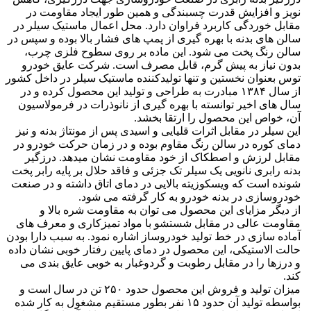
نویز و افزایش قدرت چسبندگی و همین طور ایجاد مقاومت در
مقابل خوردگی کاربرد فراوان دارد. محل اعمال ماستیک سیلر در
سالن های بدنه با بهره گیری از پمپ های فشار بالا بوده و سپس در
سالن رنگ پخت می شود. این ماده بر روی سطوح فلزی چرب،
بدون نیاز به پیش گرم، قابل مصرف است. شرکت عایق خودرو
توس بعنوان نخستین و تنها تولیدکننده ماستیک سیلر در داخل کشور
از سال ۱۳۸۴ مبادرت به طراحی و تولید این محصول کرده و در
سال های اخیر توانسته با بهره گیری از نانوذرات در فرمولاسیون
آن، خواص این محصول را ارتقا بخشد.
این سیلر در مقابل اثرات قلیایی و اسیدی پس از مونتاژ بدنه و نیز
دمای کوره در سالن رنگ مقاوم بوده و در زمان حرکت خودرو در
مقابل لرزش و اصطکاک از خود مقاومت نشان میدهد. درزگیر
بدنه رابری نانویی یک سیلر تک جزئی و فاقد حلال بر پایه رابر پخت
شونده است که ویسکوزیته بالایی در دمای اتاق داشته و در صنعت
خودروسازی در بدنه خودرو به کار گرفته می شود.
از دیگر مزایای این محصول می توان به مقاومت شره بالا و
مقاومت عالی در مقابل شستشو با مواد تمیزکاری و معرف های
آماده سازی در خط تولید خودروساز اشاره نمود. به سبب دارا بودن
حالت الاستیکی، این محصول در دمای پایین رفتار خوبی نشان داده
و درزها را در مقابل رطوبت و گردوغبار به خوبی عایق بندی می
کند.
میزان تولید و فروش این محصول حدود ۲۵۰ تن در سال است و
بواسطه تولید آن حدود ۱۵ نفر بطور مستقیم مشغول به کار شده