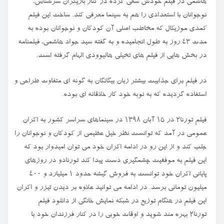
هاشمی در فیلم خودش سعی کرده در کنار بازیگران سرشناس،
نوجوانان با استعدادی را هم به سینما معرفی کند. ساخت این فیلم
کمدی موزیکال که مخاطب اصلی آن کودکان و نوجوانان بوده به
مدت ۴۳ روز به طول انجامیده و به گفته سید جواد هاشمی، فیلمنامه
در بخش هایی از فیلم های تخیلی هالیوودی الهام گرفته است.
در فیلم برای جذابیت بیشتر زبان بیگانگان به گونه ای متفاوت طراحی و
استفاده گردیده که به نوبه خود کار خلاقانه ای بوده.
فیلم تورنا۲ در ۱۵ آبان ۱۳۹۸ در سینماهای سراسر کشور به اکران
عمومی در آمد که توانست نظر خیل عظیمی از کودکان و نوجوانان را
جلب کند و از این رو در ادامه اکران خود می توان امیدوار بود که
این فیلم به موفقیت چشمگیری دست پیدا کند تورنادو در روزهای
پایانی اکران خود توانست به فروش گیشه حدود ۱ میلیارد و ۴۰۰
میلیون تومانی برسد. در ادامه می توانید علاوه بر دیدن تیزر و اکران
این فیلم در هنگام توزیع در شبکه نمایش خانگی از دانلود فیلم
تورنا۲ بهره مند شوید و اوقات خوبی را در کنار فرزندان خود با