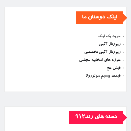
لینک دوستان ما
خرید بک لینک
رپورتاژ آگهی
رپورتاژ آگهی تخصصی
حوزه های انتخابیه مجلس
فیش حج
قیمت بیسیم موتورولا
دسته های رند912