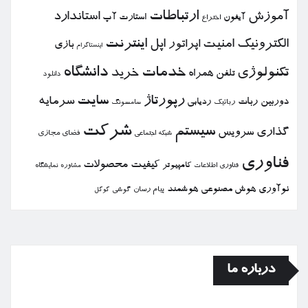
ارتباطات
آموزش
استاندارد
استارت آپ
آیفون
اختراع
الكترونیك
امنیت
اپل
اینترنت
اپراتور
بازی
اینستاگرام
خدمات
دانشگاه
تكنولوژی
خرید
تلفن همراه
دانلود
رپورتاژ
سایت
سرمایه
دوربین
ربات
ردیابی
رباتیك
سامسونگ
شركت
سیستم
گذاری
سرویس
فضای مجازی
شبكه اجتماعی
فناوری
كیفیت
محصولات
كامپیوتر
نمایشگاه
فناوری اطلاعات
مشاوره
نوآوری
هوش مصنوعی
هوشمند
پیام رسان
گوشی
گوگل
درباره ما