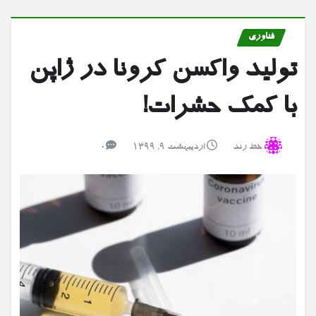
فناوری
تولید واکسن کرونا در ژاپن
با کمک حشرات!
خط رند
اردیبهشت ۹, ۱۳۹۹
0