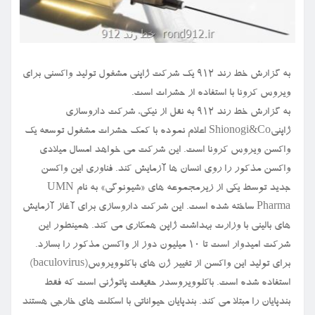
به گزارش خط رند ۹۱۲ یک شرکت ژاپنی مشغول تولید واکسنی برای
ویروس کرونا با استفاده از حشرات است.
به گزارش خط رند ۹۱۲ به نقل از نیکی، شرکت داروسازی
ژاپنیShionogi&Co اعلام نموده با کمک حشرات مشغول توسعه یک
واکسن ویروس کرونا است. این شرکت می خواهد امسال میلادی
واکسن مذکور را روی انسان ها آزمایش کند. فناوری این واکسن
جدید توسط یکی از زیرمجموعه های «شیونوگی» به نام UMN
Pharma ساخته شده است. این شرکت داروسازی برای آغاز آزمایش
های بالینی با وزارت بهداشت ژاپن همکاری می کند. همینطور این
شرکت امیدوار است تا ۱۰ میلیون دوز از واکسن مذکور را بسازد.
برای تولید این واکسن از تغییر ژن های باکلوویروس(baculovirus)
استفاده شده است. باکلوویروسدر حقیقت پاتوژنی است که فقط
بندپایان را مبتلا می کند. بندپایان حیواناتی با اسکلت های خارجی هستند