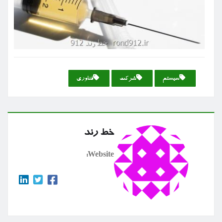
سیستم
شركت
فناوری
خط رند
Website: