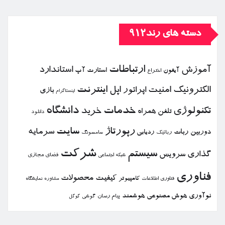
دسته های رند912
ارتباطات
آموزش
استاندارد
استارت آپ
آیفون
اختراع
الكترونیك
امنیت
اپل
اینترنت
اپراتور
بازی
اینستاگرام
خدمات
دانشگاه
تكنولوژی
خرید
تلفن همراه
دانلود
رپورتاژ
سایت
سرمایه
دوربین
ربات
ردیابی
رباتیك
سامسونگ
شركت
سیستم
گذاری
سرویس
فضای مجازی
شبكه اجتماعی
فناوری
كیفیت
محصولات
كامپیوتر
نمایشگاه
فناوری اطلاعات
مشاوره
نوآوری
هوش مصنوعی
هوشمند
پیام رسان
گوشی
گوگل