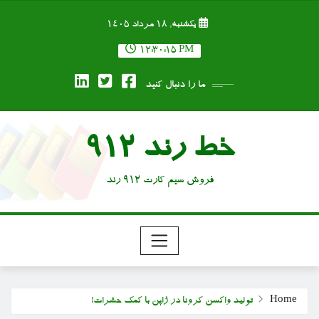
Ski
یکشنبه, ۱۸ مرداد ۱۴۰۵
t
conten
12:30:16 PM
ما را دنبال کنید
خط رند 912
فروش سیم کارت 912 رند
Home
تولید واکسن کرونا در ژاپن با کمک حشرات!