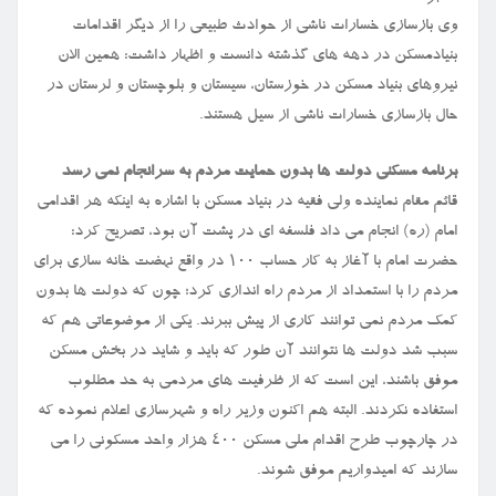
‏وی بازسازی خسارات ناشی از حوادث طبیعی را از دیگر اقدامات
بنیادمسکن در دهه های گذشته دانست و اظهار داشت: همین الان
نیروهای بنیاد مسکن در خوزستان، سیستان و بلوچستان و لرستان در
حال بازسازی خسارات ناشی از سیل هستند.
برنامه مسکنی دولت ها بدون حمایت مردم به سرانجام نمی رسد
قائم مقام نماینده ولی فقیه در بنیاد مسکن با اشاره به اینکه هر اقدامی
امام (ره) انجام می داد فلسفه ای در پشت آن بود، تصریح کرد:
حضرت امام با آغاز به کار حساب ۱۰۰ در واقع نهضت خانه سازی برای
مردم را با استمداد از مردم راه اندازی کرد؛ چون که دولت ها بدون
کمک مردم نمی توانند کاری از پیش ببرند. یکی از موضوعاتی هم که
سبب شد دولت ها نتوانند آن طور که باید و شاید در بخش مسکن
موفق باشند، این است که از ظرفیت های مردمی به حد مطلوب
استفاده نکردند. البته هم اکنون وزیر راه و شهرسازی اعلام نموده که
در چارچوب طرح اقدام ملی مسکن ۴۰۰ هزار واحد مسکونی را می
سازند که امیدواریم موفق شوند.