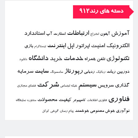
دسته های رند912
ارتباطات
آموزش
استاندارد
استارت آپ
آیفون
اختراع
الكترونیك
امنیت
اپل
اینترنت
اپراتور
بازی
اینستاگرام
خدمات
دانشگاه
تكنولوژی
خرید
تلفن همراه
دانلود
رپورتاژ
سایت
سرمایه
دوربین
ربات
ردیابی
رباتیك
سامسونگ
شركت
سیستم
گذاری
سرویس
فضای مجازی
شبكه اجتماعی
فناوری
كیفیت
محصولات
كامپیوتر
نمایشگاه
فناوری اطلاعات
مشاوره
نوآوری
هوش مصنوعی
هوشمند
پیام رسان
گوشی
گوگل