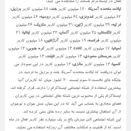
فعال در اینستاگرام هستند را مشاهده می کنید:
ایالات متحده آمریکا:
۱۲۰ میلیون کاربر
هند:
۸۸ میلیون کاربر
برزیل:
۸۲ میلیون کاربر
اندونزی:
۶۴ میلیون کاربر
روسیه:
۴۶ میلیون کاربر
ترکیه:
۳۹ میلیون کاربر
ژاپن:
۳۱ میلیون کاربر
مکزیک:
۲۶ میلیون
کاربر
انگلستان:
۲۵ میلیون کاربر
آلمان:
۲۲ میلیون کاربر
ایتالیا:
۲۱
میلیون کاربر
فرانسه:
۱۹ میلیون کاربر
آرژانتین:
۱۸ میلیون کاربر
اسپانیا
: ۱۷ میلیون کاربر
کانادا:
۱۳ میلیون کاربر
کره جنوبی:
۱۳ میلیون
کاربر
عربستان سعودی:
۱۳ میلیون کاربر
تایلند:
۱۳ میلیون کاربر
کلمبیا:
۱۲ میلیون کاربر
مالزی:
۱۲ میلیون کاربر در این نمودار می
توان دریافت که ایالات متحده آمریکا، هند و برزیل به تردید در
جایگاه های نخست تا سوم لیست ۲۰ کشور جهان که کاربران آنها
بیشترین استفاده از شبکه اجتماعی اینستاگرام را دارند، قرار گرفته اند.
اینستاگرام یکی از محبوب ترین شبکه های اجتماعی در بین کاربران
فضای مجازی به حساب می آید که در این میان، نسل جوان و نوجوان
از آن استقبال بیشتری نسبت به سایر رده های سنی کرده اند.
این شبکه اجتماعی الان میزبان بالغ بر یک میلیارد نفر کاربر فعال در ماه
است که از قابلیت و امکانات مختلف آن روزانه استفاده می نمایند.