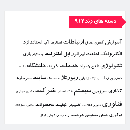
دسته های رند912
ارتباطات
آموزش
استاندارد
استارت آپ
آیفون
اختراع
الكترونیك
امنیت
اپل
اینترنت
اپراتور
بازی
اینستاگرام
خدمات
دانشگاه
تكنولوژی
خرید
تلفن همراه
دانلود
رپورتاژ
سایت
سرمایه
دوربین
ربات
ردیابی
رباتیك
سامسونگ
شركت
سیستم
گذاری
سرویس
فضای مجازی
شبكه اجتماعی
فناوری
كیفیت
محصولات
كامپیوتر
نمایشگاه
فناوری اطلاعات
مشاوره
نوآوری
هوش مصنوعی
هوشمند
پیام رسان
گوشی
گوگل