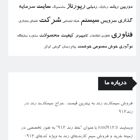
رپورتاژ
سایت
سرمایه
دوربین
ربات
ردیابی
رباتیك
سامسونگ
شركت
سیستم
گذاری
سرویس
فضای مجازی
شبكه اجتماعی
فناوری
كیفیت
محصولات
كامپیوتر
نمایشگاه
فناوری اطلاعات
مشاوره
نوآوری
هوش مصنوعی
هوشمند
پیام رسان
گوشی
گوگل
درباره ما
فروش سیمكارت رند به بهترین قیمت ، حراج سیمكارت رند در
رند912
وبسایت rond912.ir با عنوان “خط رند ۹۱۲” به طور تخصصی در
زمینه خرید و فروش سیم کارت‌های رند به ویژه کدهای ۰۹۱۲