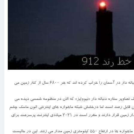
خط رند ۹۱۲: ماهواره های اینترنتی استارلینک چشم انداز رصد یک ستاره دنباله دار در آسمان را خراب کرده اند که هر ۶۸۰۰ سال از کنار زمین می
ترنتی استارلینک تصاویر ستاره دنباله دار «نیووایز» که الان در منظومه شمسی دیده می
ین ستاره دنباله دار هر ۶۸۰۰ سال یکبار از زمین قابل رصد است اما درخشش شبکه ماهواره های اینترنتی الون ماسک چشم
انداز آنرا خراب کرده اند. هم اکنون بیش از ۴۰۰ ماهواره استارلینک در مدار زمین قرار دارند و مقرر است در ۲۰۲۱ میلادی اینترنت پرسرعت برای
دلیل درخشش ماهواره های استارلینک، فاصله نزدیک آنها با زمین است. این ماهواره ها در ارتفاع ۵۵۰ کیلومتری زمین مدار می زنند. این در حالیست