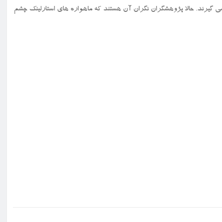
صله ۲۰ هزار کیلومتری زمین قرار می گیرند. حالا پژوهشگران نگران آن هستند که ماهواره های استارلینک چشم