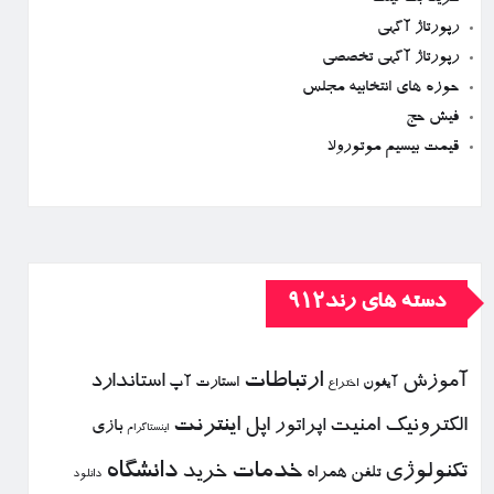
رپورتاژ آگهی
رپورتاژ آگهی تخصصی
حوزه های انتخابیه مجلس
فیش حج
قیمت بیسیم موتورولا
دسته های رند912
ارتباطات
آموزش
استاندارد
استارت آپ
آیفون
اختراع
الكترونیك
امنیت
اپل
اینترنت
اپراتور
بازی
اینستاگرام
خدمات
دانشگاه
تكنولوژی
خرید
تلفن همراه
دانلود