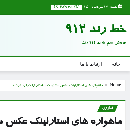
Ski
شنبه, ۱۷ مرداد ۱۴۰۵
6:29:36 PM
t
conten
خط رند 912
فروش سیم کارت 912 رند
خانه
ارتباط با ما
Home
ماهواره های استارلینک عکس ستاره دنباله دار را خراب کردند
فناوری
ماهواره های استارلینک عکس ست