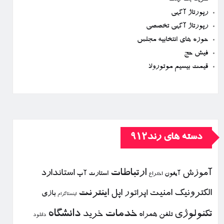
رپورتاژ آگهی
رپورتاژ آگهی تخصصی
حوزه های انتخابیه مجلس
فیش حج
قیمت بیسیم موتورولا
دسته های رند912
ارتباطات
آموزش
استاندارد
استارت آپ
آیفون
اختراع
الكترونیك
امنیت
اپل
اینترنت
اپراتور
بازی
اینستاگرام
خدمات
دانشگاه
تكنولوژی
خرید
تلفن همراه
دانلود