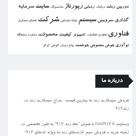
رپورتاژ
سایت
سرمایه
دوربین
ربات
ردیابی
رباتیك
سامسونگ
شركت
سیستم
گذاری
سرویس
فضای مجازی
شبكه اجتماعی
فناوری
كیفیت
محصولات
كامپیوتر
نمایشگاه
فناوری اطلاعات
مشاوره
نوآوری
هوش مصنوعی
هوشمند
پیام رسان
گوشی
گوگل
درباره ما
فروش سیمكارت رند به بهترین قیمت ، حراج سیمكارت رند در
رند912
وبسایت rond912.ir با عنوان “خط رند ۹۱۲” به طور تخصصی در
زمینه خرید و فروش سیم کارت‌های رند به ویژه کدهای ۰۹۱۲