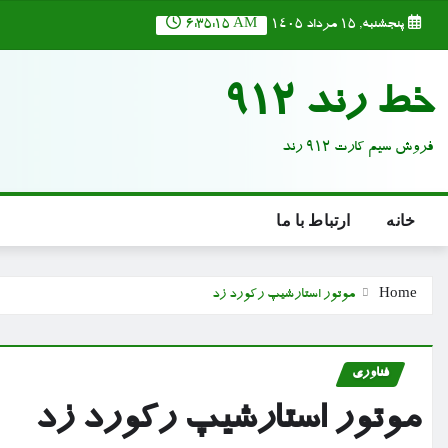
Ski
پنجشنبه, ۱۵ مرداد ۱۴۰۵
6:35:15 AM
t
conten
خط رند 912
فروش سیم کارت 912 رند
خانه
ارتباط با ما
Home
موتور استارشیپ رکورد زد
فناوری
موتور استارشیپ رکورد زد