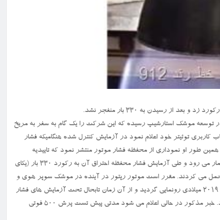
د از رسیدن به ۳۳۰ بار منفجر نشد.
ه نقطه عطفی در توسعه موشک استارشیپ رسیده که این شرکت را یک گام به سفر به مریخ
کاربری توئیتر خود اعلام نمود در آزمایش کنترل شده هنگامیکه فشار
 همین طور او نموداری از محفظه فشار موتور منتشر نمود که تاییدیه
دستیابی به این رکورد است. این موتور بخشی مهم از موشک استارشیپ بشمار می رود و طی آزمایش فشار محفظه احتراق آن به رکورد ۳۳۰ بار (یکای
ین درحالی است که موتورهای قبلی فشار ۲۹۰ تا ۳۰۰ بار را تحمل می کردند. مقرر است موتور رپتور در آینده در موشک سوپر هوی و
استارشیپ نصب و درماموریت به ماه و مریخ به کار رود. این قطعه در سال ۲۰۱۹ میلادی رونمایی گردید و از آن زمان تابحال تحت آزمایش های فشار
مختلفی قرار گرفته تا قابلیت آن برای ارسال فضانوردان به فضا تضمین شود. خبر مذکور در حالی اعلام می شود مدتی پیش تست پرش ۵۰۰ فوتی