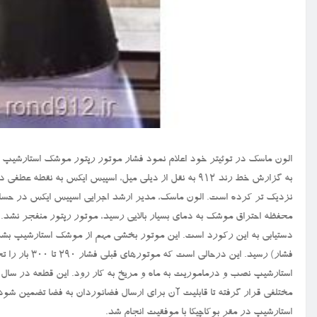
الون ماسک در توئیتر خود اعلام نمود فشار موتور رپتور موشک استارشیپ رکورد زد و بع
به گزارش خط رند ۹۱۲ به نقل از دیلی میل، اسپیس ایکس ب
نزدیک تر کرده است. الون ماسک، مدیر ارشد اجرایی اسپیس ایکس در حساب 
محفظه احتراق موشک به دمای بسیار بالایی رسید، موتور رپتور منفجر نشد.
فشار) رسید. ا
استارشیپ در مقر بوکاچیکا با موفقیت انجام شد.