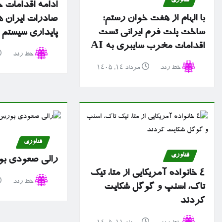
فناوری
ادامه اقدامات ح
با الهام از هفت خوان رستم؛
صادرات ایران ه
ساخت پلت فرم ایرانی تست
پایداری سیستم 
اقدامات مخرب سایبری به AI
خط رند
خط رند
مرداد ۱۴, ۱۴۰۵
فناوری
فناوری
رالی صعودی بو
۴ خانواده آمریکایی از متا، تیک
خط رند
تاک، اسنپ و گوگل شکایت
کردند