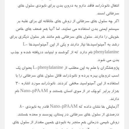
انتقال نانوذرات فاقد دارو به درون بدن برای نابودی سلول های
سرطانی است.
اگر چه سلول های سرطانی از روش های خلاقانه ای برای غلبه بر
سیستم ایمنی بدن استفاده می نمایند، اما آنها هم ضعف های خاص
خویش را دارند. سلول های سرطانی هم مانند هر سلول دیگری برای
رشد به آمینواسیدها نیاز دارند و یکی از این آمینواسیدها L-
phenylalanine نام دارد که از گوشت و لبنیات دریافته شده و جذب
بدن می شود.
پژوهشگران با علم به این مطلب از L-phenylalanine بعنوان یک
اسب تروجان بهره برده و نانوذرات قاتل سلول های سرطانی را با
استفاده از این آمینواسید مخفی کردند. نانوذرات مورد اشاره ۳۰
هزار برابر کوچک تر از موی انسان هستند و Nano-pPAAM نام
دارند.
آزمایش ها نشان داده که Nano-pPAAM قادر به نابودی ۸۰
درصدی از سلول های سرطانی در پستان، پوست و معده هستند.
روش شیمی درمانی هم منجر به نابودی همین مقدار از سلول های