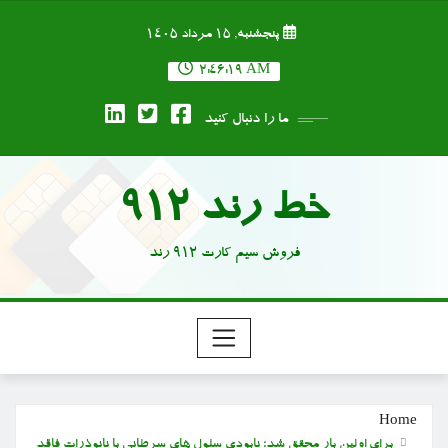
Ski
پنجشنبه, ۱۵ مرداد ۱۴۰۵
t
conten
2:46:20 AM
ما را دنبال کنید
خط رند 912
فروش سیم کارت 912 رند
Home
برای اولین بار محقق شد؛ نابودی سلول های سرطانی با نانوذرات فاقد