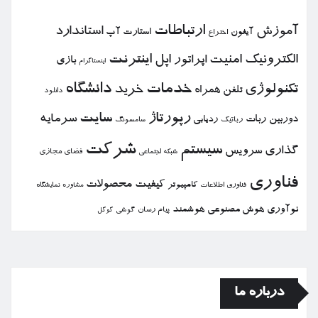
ارتباطات
آموزش
استاندارد
استارت آپ
آیفون
اختراع
الكترونیك
امنیت
اپل
اینترنت
اپراتور
بازی
اینستاگرام
خدمات
دانشگاه
تكنولوژی
خرید
تلفن همراه
دانلود
رپورتاژ
سایت
سرمایه
دوربین
ربات
ردیابی
رباتیك
سامسونگ
شركت
سیستم
گذاری
سرویس
فضای مجازی
شبكه اجتماعی
فناوری
كیفیت
محصولات
كامپیوتر
نمایشگاه
فناوری اطلاعات
مشاوره
نوآوری
هوش مصنوعی
هوشمند
پیام رسان
گوشی
گوگل
درباره ما