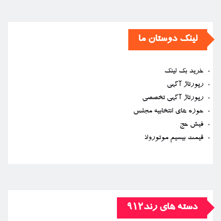
لینک دوستان ما
خرید بک لینک
رپورتاژ آگهی
رپورتاژ آگهی تخصصی
حوزه های انتخابیه مجلس
فیش حج
قیمت بیسیم موتورولا
دسته های رند912