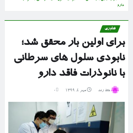
دارو
فناوری
برای اولین بار محقق شد؛
نابودی سلول های سرطانی
با نانوذرات فاقد دارو
خط رند
مهر ۴, ۱۳۹۹
0