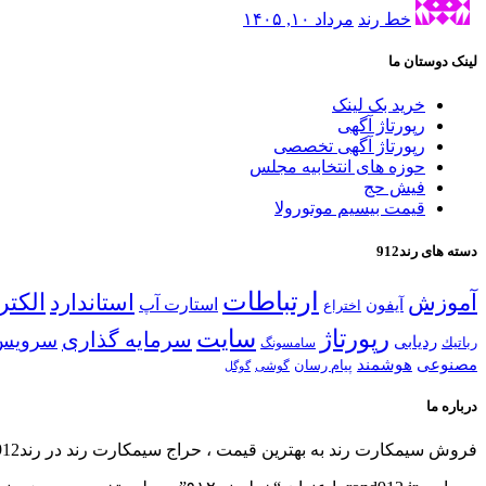
خط رند
مرداد ۱۰, ۱۴۰۵
لینک دوستان ما
خرید بک لینک
رپورتاژ آگهی
رپورتاژ آگهی تخصصی
حوزه های انتخابیه مجلس
فیش حج
قیمت بیسیم موتورولا
دسته های رند912
ارتباطات
الكتر
آموزش
استاندارد
استارت آپ
آیفون
اختراع
رپورتاژ
سایت
سرمایه گذاری
سرویس
ردیابی
رباتیك
سامسونگ
مصنوعی
هوشمند
پیام رسان
گوشی
گوگل
درباره ما
فروش سیمكارت رند به بهترین قیمت ، حراج سیمكارت رند در رند912