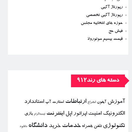
رپورتاژ آگهی
رپورتاژ آگهی تخصصی
حوزه های انتخابیه مجلس
فیش حج
قیمت بیسیم موتورولا
دسته های رند912
ارتباطات
آموزش
استاندارد
استارت آپ
آیفون
اختراع
الكترونیك
امنیت
اپل
اینترنت
اپراتور
بازی
اینستاگرام
خدمات
دانشگاه
تكنولوژی
خرید
تلفن همراه
دانلود