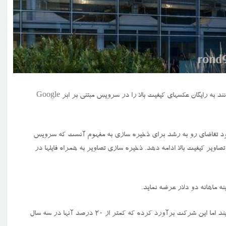
خط رند ۹۱۲: شرکت گوگل از ژوئن آینده میزان فضایی که کاربران می توانند به رایگان عکسهای کیفیت بالا را در سرویس مبتنی بر ابر Google
بلاگ اعلام نمود تقاضای رو به رشد برای ذخیره سازی به مفهوم آنست که سرویس
رای تصاویر کیفیت بالا ادامه دهد. ذخیره سازی تصاویر به همراه فایلها در
بیش از یک میلیارد نفر هر ماه از سرویس Google Photos استفاده می نمایند اما این شرکت برآورد کرده که کمتر از ۲۰ درصد آنها در سه سال