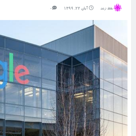
خط رند
آبان ۲۲, ۱۳۹۹
0