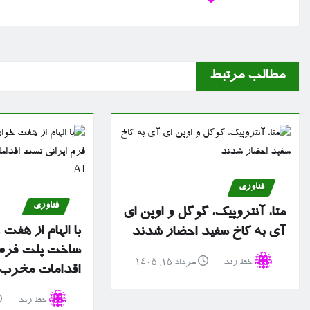
مطالب مرتبط
فناوری
فناوری
متا، آنتروپیک، گوگل و اوپن ای
با الهام از هفت
آی به کاخ سفید احضار شدند
ساخت پلت فرم 
خط رند
مرداد ۱۵, ۱۴۰۵
اقدامات مخرب سا
خط رند