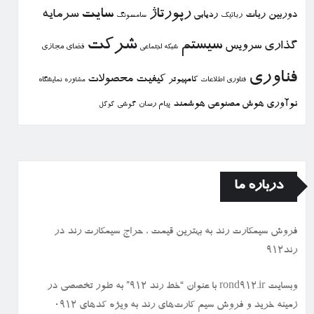
رپورتاژ
سایت
سرمایه
دوربین
ربات
ردیابی
رباتیك
سامسونگ
شركت
سیستم
گذاری
سرویس
فضای مجازی
شبكه اجتماعی
فناوری
كیفیت
محصولات
كامپیوتر
نمایشگاه
فناوری اطلاعات
مشاوره
نوآوری
هوش مصنوعی
هوشمند
پیام رسان
گوشی
گوگل
درباره ما
فروش سیمكارت رند به بهترین قیمت ، حراج سیمكارت رند در
رند912
وبسایت rond912.ir با عنوان “خط رند ۹۱۲” به طور تخصصی در
زمینه خرید و فروش سیم کارت‌های رند به ویژه کدهای ۰۹۱۲