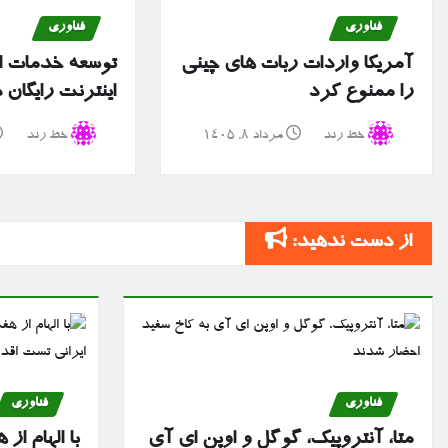
فناوری
فناوری
آمریکا واردات ربات های چینی
توسعه خدمات ا
را ممنوع کرد
اینترنت رایگان
خط رند
مرداد ۸, ۱۴۰۵
خط رند
از دست ندهید:
فناوری
فناوری
متا، آنتروپیک، گوگل و اوپن ای آی
با الهام ا