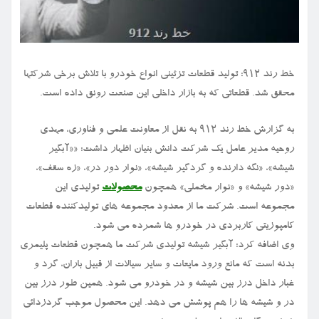
خط رند ۹۱۲: تولید قطعات تزئینی انواع خودرو با تلاش برخی شرکتها
محقق شد. قطعاتی که به بازار داخلی این صنعت رونق داده است.
به گزارش خط رند ۹۱۲ به نقل از معاونت علمی و فناوری، مهدی
روحیه مدیر عامل یک شرکت دانش بنیان اظهار داشت: ««آبگیر
شیشه»، «نگه دارنده و گردگیر شیشه»، «نوار دور در»، «زه سقف»،
«دور شیشه» و «نوار مخملی» همچون
محصولات
تولیدی این
مجموعه است. شرکت ما از معدود مجموعه های تولیدکننده قطعات
کامپوزیتی کاربردی در خودرو ها شمرده می شود.
وی اضافه کرد: آبگیر شیشه تولیدی شرکت ما همچون قطعات پلیمری
بدنه است که مانع ورود مایعات و سایر سیالات از قبیل باران، گرد و
غبار داخل درز بین شیشه و در خودرو می شود. همین طور درز بین
در و شیشه ها را هم پوشش می دهد. این محصول موجب گردزدائی