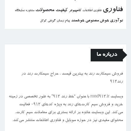
فناوری
كیفیت
محصولات
كامپیوتر
نمایشگاه
فناوری اطلاعات
مشاوره
نوآوری
هوش مصنوعی
هوشمند
پیام رسان
گوشی
گوگل
درباره ما
فروش سیمكارت رند به بهترین قیمت ، حراج سیمكارت رند در
رند912
وبسایت rond912.ir با عنوان “خط رند ۹۱۲” به طور تخصصی در زمینه
خرید و فروش سیم کارت‌های رند به ویژه کدهای ۰۹۱۲ فعالیت
می‌کند. این وبسایت علاوه بر ارائه بستری برای معاملات سیم کارت،
محتوای مفیدی نیز در حوزه موبایل و فناوری اطلاعات منتشر می‌کند.