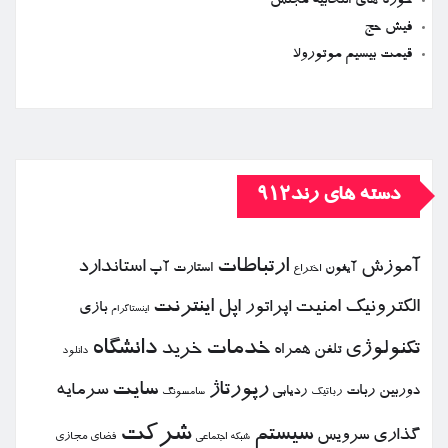
حوزه های انتخابیه مجلس
فیش حج
قیمت بیسیم موتورولا
دسته های رند912
ارتباطات
آموزش
استاندارد
استارت آپ
آیفون
اختراع
الكترونیك
امنیت
اپل
اینترنت
اپراتور
بازی
اینستاگرام
خدمات
دانشگاه
تكنولوژی
خرید
تلفن همراه
دانلود
رپورتاژ
سایت
سرمایه
دوربین
ربات
ردیابی
رباتیك
سامسونگ
شركت
سیستم
گذاری
سرویس
فضای مجازی
شبكه اجتماعی