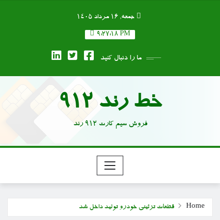
Ski
جمعه, ۱۶ مرداد ۱۴۰۵
t
conten
9:27:19 PM
ما را دنبال کنید
خط رند 912
فروش سیم کارت 912 رند
Home
قطعات تزئینی خودرو تولید داخل شد