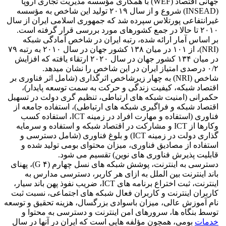
جهانی اقتصاد (WEF) با همکاری مؤسسه مدیریت تجاری اروپا
(INSEAD) شروع و از سال ۲۰۱۹ تولید این شاخص به مؤسسه
غیرانتفاعی پورتلاس سپرده شد که جمهوری اسلامی ایران از سال
۲۰۱۰ تا حالا در جمع کشورهای مورد بررسی قرار گرفته است.
بر اساس آمار ارائه شده، رتبه ایران در شاخص آمادگی شبکه
(NRI)، از ۱۰۱ در میان ۱۳۸ کشور جهان در سال ۲۰۱۰ به رتبه ۷۹
در میان ۱۳۴ کشور جهان در سال ۲۰۲۰ ارتقاء یافته که افزایش
۰/۲ درصدی امتیاز ایران در این شاخص را نشان میدهد.
شاخص (NRI) به چهار زیرشاخص اثرگذاری (شامل اثر فناوری بر
اقتصاد شبکه، کیفیت زندگی و حرکت به سمت توسعه پایدار)،
حکمرانی (امنیت شبکه های ارتباطی، تنظیم گری دولت در تسهیل
اقتصاد شبکه و فراگیری شبکه های ارتباطی)، استفاده جامعه از
فناوری (استفاده و مهارت افراد در زمینه ICT، استفاده کسب
وکارها از ICT و مشارکت در اقتصاد شبکه و استفاده و سرمایه
گذاری دولت در زمینه ICT) و بلوغ فناوری (شامل دسترسی و
استفاده از مصادیق فناوری، میزان محتوای بومی تولید شده و
قابلیت پذیرش فناوری های نوین) تقسیم می شود.
دسترسی به اینترنت، پوشش شبکه های نسل چهارم (۴ G)، پهنای
باند اینترنت بین الملل به ازای هر کاربر، دسترسی مدارس به
اینترنت، ثبت اختراع برنامه های ICT، ضریب نفوذ پهن باند سیار،
کاربران اینترنت و کاربران فعال شبکه های اجتماعی، نسبت ثبت
نام آموزش عالی، میزان باسوادی بزرگسال، هزینه تحقیق و توسعه
توسط بنگاه ها، سرورهای امن اینترنت و دسترسی به محتوا و
خدمات
بومی، همچون مؤلفه هایی است که ایران در آنها در سال