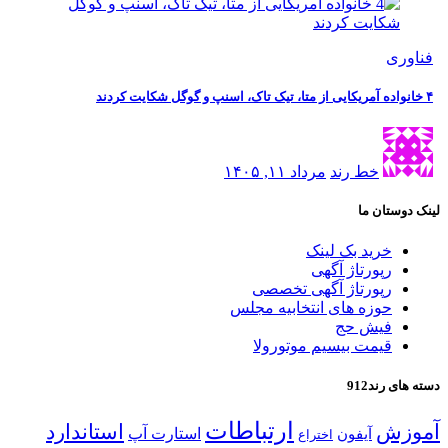
فناوری
۴ خانواده آمریکایی از متا، تیک تاک، اسنپ و گوگل شکایت کردند
خط رند
مرداد ۱۱, ۱۴۰۵
لینک دوستان ما
خرید بک لینک
رپورتاژ آگهی
رپورتاژ آگهی تخصصی
حوزه های انتخابیه مجلس
فیش حج
قیمت بیسیم موتورولا
دسته های رند912
ارتباطات
آموزش
استاندارد
استارت آپ
آیفون
اختراع