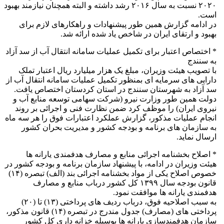
۲۰۲۰ نسبت به سال ۲۰۱۶ رشد داشته و البته همچنان نیازمند بهبود
است.
در ادامه گزارش همین طور پیشنهادات و راهکارهای لازم برای
بهبود و ارتقای ایران در شاخص یاد شده ارائه شد.
* اختصاص اعتبار برای تکمیل عملیات سامانه انتقال آب از سد آزاد
به سنندج
با تصویب هیئت وزیران، مبلغ یک هزار میلیارد ریال اعتبار تملک
دارایی های سرمایه ای بمنظور تکمیل عملیات سامانه انتقال آب از
سد آزاد به شهرستان سنندج در استان کردستان اختصاص یافت.
دولت همین طور وزارت نیرو (شرکت سهامی توسعه منابع آب و
نیروی ایران) را موظف کرد ضمن نظارت فنی و اجرائی بر روند
انجام عملیات مذکور، گزارش عملکرد اعتبارات فوق را هر سه ماه
به سازمان های برنامه و بودجه کشور و مدیریت بحران کشور
ارسال نماید.
* اصلاح بخشنامه اجرائی منابع و مصارف هدفمندی یارانه ها
هیئت وزیران در ادامه، با پیشنهاد سازمان برنامه و بودجه کشور در
خصوص اصلاح یکی از مواد بخشنامه اجرائی بند (الف) تبصره (۱۴)
قانون بودجه سال ۱۳۹۹ کل کشور درباب منابع و مصارف
هدفمندی یارانه ها موافقت نمود.
به سبب اصلاحیه فوق، درباب ردیف های پرداختی (۱۳) تا (۲۰)
پرداختی های (مصارف) جدول مندرج در تبصره (۱۴) قانون مذکور،
سازمان هدفمندسازی یارانه ها بوسیله خزانه داری کل کشور