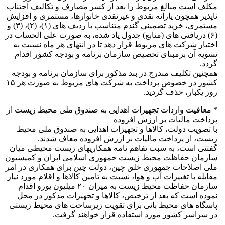
مکلف است مبالغ مربوط را بعد از کسر مصارف و تکالیف اجتناب
ناپذیر همچون یارانه نقدی و غیرنقدی خانوارها، مستمری و افزایش
مستمری، خرید تضمینی گندم متناسب با ردیف ‏های (۱)، (۲)، (۳) و
(۶) دریافتی های (منابع) جدول یاد شده، به صورت علی الحساب در
اختیار شرکت‏ های مربوط قرار دهد تا در انتهای هر ماه نسبت به
تسویه آن برمبنای تخصیص سازمان برنامه و بودجه کشور اقدام
گردد.
همچنین تکلیف مندرج در بند مذکور برای سازمان برنامه و بودجه
کشور در خصوص پرداخت به شرکت های مربوط به صورت هر ۱۵
روز یکبار، حذف گردید.
* معافیت واردات تجهیزات اهدایی به صندوق ملی محیط زیست از
پرداخت مالیات بر ارزش افزوده
با تصویب دولت، کالاها و تجهیزات اهدایی به صندوق ملی محیط
زیست، از پرداخت مالیات بر ارزش افزوده معاف شدند.
گفتنی است، به سبب تفاهم نامه همکاریهای زیست محیطی میان
سازمان حفاظت محیط زیست جمهوری اسلامی ایران و کمیسیون
ملی اصلاحات جمهوری خلق چین، دولت چین برای همکاری در امر
مقابله با تغییرات آب و هوا، نسبت به تامین کالاها و اقلام مورد نیاز
سازمان حفاظت محیط زیست به میزان ۲۰ میلیون یورو اقدام
نموده است که بعد از ترخیص، کالاها و تجهیزات مذکور در محل
پاسگاه های محیط بانی برای تقویت زیرساخت های محیط زیستی
در سراسر کشور مورد استفاده قرار خواهند گرفت.