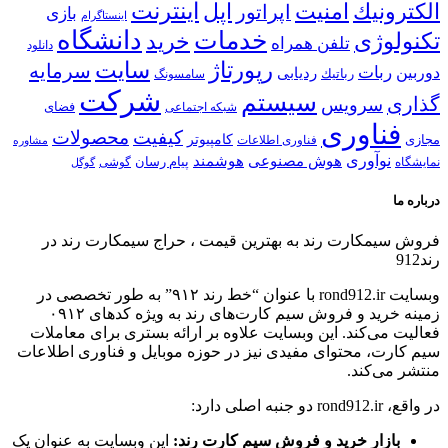
اینترنت
الكترونیك
امنیت
اپل
اپراتور
بازی
اینستاگرام
خدمات
دانشگاه
تكنولوژی
خرید
تلفن همراه
دانلود
رپورتاژ
سایت
سرمایه
ربات
دوربین
ردیابی
رباتیك
سامسونگ
شركت
سیستم
گذاری
سرویس
شبكه اجتماعی
فضای
فناوری
كیفیت
محصولات
كامپیوتر
مجازی
فناوری اطلاعات
مشاوره
نوآوری
هوش مصنوعی
هوشمند
پیام رسان
نمایشگاه
گوشی
گوگل
درباره ما
فروش سیمكارت رند به بهترین قیمت ، حراج سیمكارت رند در
رند912
وبسایت rond912.ir با عنوان “خط رند ۹۱۲” به طور تخصصی در
زمینه خرید و فروش سیم کارت‌های رند به ویژه کدهای ۰۹۱۲
فعالیت می‌کند. این وبسایت علاوه بر ارائه بستری برای معاملات
سیم کارت، محتوای مفیدی نیز در حوزه موبایل و فناوری اطلاعات
منتشر می‌کند.
در واقع، rond912.ir دو جنبه اصلی دارد:
بازار خرید و فروش سیم کارت رند:
این وبسایت به عنوان یک