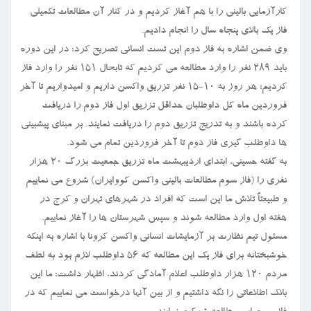
کارآزمایی بالینی را با هم آغاز کردیم و در کنار آن مطالعات تکمیلی
فاز یک بالای پنجاه سال را انجام دادیم.
وی ضمن اشاره به فاز دوم این تست انسانی تصریح کرد: در این دوره
باید ۲۸۹ نفر را وارد مطالعه می کردیم که تابحال ۱۵۱ نفر را وارد فاز
کردیم؛ هر روز به ۱۰-۱۵ نفر تزریق واکسن داریم و امیدواریم تا آخر
فروردین ماه کل داوطلبان حداقل تزریق اول فاز دوم را دریافت
کرده باشند و به تدریج تزریق دوم را دریافت نمایند. بر مبنای پیشبینی
ها داوطلب گیری فاز دوم تا آخر فروردین تمام می شود.
به گفته حسینی، ابتدای اردیبهشت ماه تزریق جمعیت بزرگ ۲۰ هزار
نفری را (فاز سوم مطالعات بالینی واکسن کووایران) شروع می نماییم
و طبیعتاً تلاش ما این است که افراد در شهرهای تهران و کرج در
هفته اول وارد مطالعه شوند و سپس شهرستان ها را آغاز نماییم.
مسئول تیم نظارت بر آزمایشات انسانی واکسن کرونا با اشاره به اینکه
خوشبختانه برای فاز یک این مطالعه که ۵۶ داوطلب لازم بود به لطف
مردم ۱۲۰ هزار داوطلب اعلام آمادگی کردند، اظهار داشت: ما این
بانک اطلاعاتی را نگه داشتیم و از بین آنها درخواست می نماییم که در