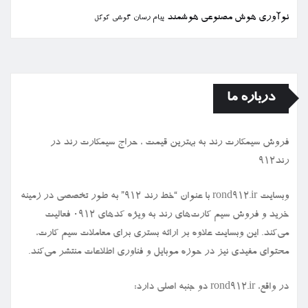
نوآوری
هوش مصنوعی
هوشمند
پیام رسان
گوشی
گوگل
درباره ما
فروش سیمكارت رند به بهترین قیمت ، حراج سیمكارت رند در
رند912
وبسایت rond912.ir با عنوان “خط رند ۹۱۲” به طور تخصصی در زمینه
خرید و فروش سیم کارت‌های رند به ویژه کدهای ۰۹۱۲ فعالیت
می‌کند. این وبسایت علاوه بر ارائه بستری برای معاملات سیم کارت،
محتوای مفیدی نیز در حوزه موبایل و فناوری اطلاعات منتشر می‌کند.
در واقع، rond912.ir دو جنبه اصلی دارد: