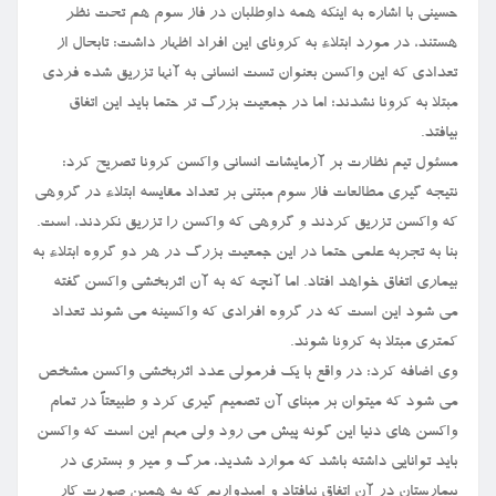
حسینی با اشاره به اینکه همه داوطلبان در فاز سوم هم تحت نظر
هستند، در مورد ابتلاء به کرونای این افراد اظهار داشت: تابحال از
تعدادی که این واکسن بعنوان تست انسانی به آنها تزریق شده فردی
مبتلا به کرونا نشدند؛ اما در جمعیت بزرگ تر حتما باید این اتفاق
بیافتد.
مسئول تیم نظارت بر آزمایشات انسانی واکسن کرونا تصریح کرد:
نتیجه گیری مطالعات فاز سوم مبتنی بر تعداد مقایسه ابتلاء در گروهی
که واکسن تزریق کردند و گروهی که واکسن را تزریق نکردند، است.
بنا به تجربه علمی حتما در این جمعیت بزرگ در هر دو گروه ابتلاء به
بیماری اتفاق خواهد افتاد. اما آنچه که به آن اثربخشی واکسن گفته
می شود این است که در گروه افرادی که واکسینه می شوند تعداد
کمتری مبتلا به کرونا شوند.
وی اضافه کرد: در واقع با یک فرمولی عدد اثربخشی واکسن مشخص
می شود که میتوان بر مبنای آن تصمیم گیری کرد و طبیعتاً در تمام
واکسن های دنیا این گونه پیش می رود ولی مهم این است که واکسن
باید توانایی داشته باشد که موارد شدید، مرگ و میر و بستری در
بیمارستان در آن اتفاق نیافتاد و امیدواریم که به همین صورت کار