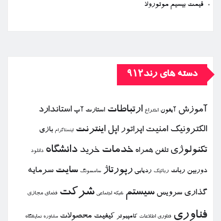
قیمت بیسیم موتورولا
دسته های رند912
ارتباطات
آموزش
استاندارد
استارت آپ
آیفون
اختراع
الكترونیك
امنیت
اپل
اینترنت
اپراتور
بازی
اینستاگرام
خدمات
دانشگاه
تكنولوژی
خرید
تلفن همراه
دانلود
رپورتاژ
سایت
سرمایه
دوربین
ربات
ردیابی
رباتیك
سامسونگ
شركت
سیستم
گذاری
سرویس
فضای مجازی
شبكه اجتماعی
فناوری
كیفیت
محصولات
كامپیوتر
نمایشگاه
فناوری اطلاعات
مشاوره