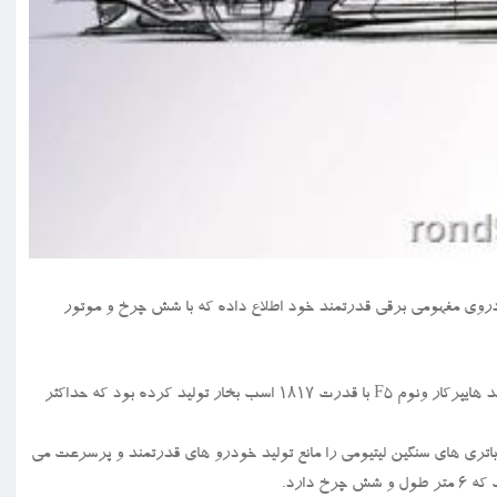
خستین خودروی مفهومی برقی قدرتمند خود اطلاع داده که با شش چرخ و موتور
به گزارش خط رند ۹۱۲ به نقل از نیواطلس، هنسی قبلاً هم خودروهایی مانند هایپرکار ونوم F۵ با قدرت ۱۸۱۷ اسب بخار تولید کرده بود که حداکثر
باتری های سنگین لیتیومی را مانع تولید خودرو های قدرتمند و پرسرعت می
دارد.