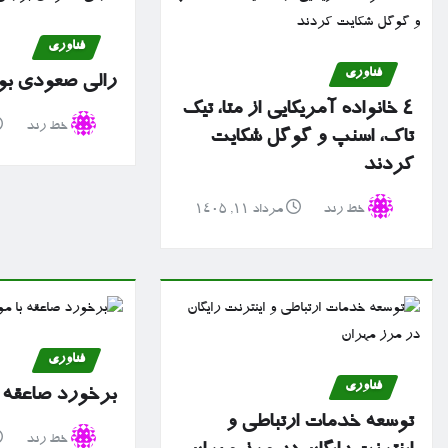
فناوری
فناوری
رالی صعودی بو
۴ خانواده آمریکایی از متا، تیک
خط رند
تاک، اسنپ و گوگل شکایت
کردند
خط رند
مرداد ۱۱, ۱۴۰۵
فناوری
فناوری
برخورد صاعقه 
توسعه خدمات ارتباطی و
خط رند