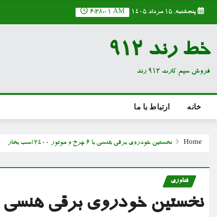
Ski
پنجشنبه, ۱۵ مرداد ۱۴۰۵
6:38:02 AM
t
conten
خط رند 912
فروش سیم کارت 912 رند
خانه
ارتباط با ما
Home
نخستین خودروی برقی هنسی با ۶ چرخ و موتور ۲۴۰۰ اسب بخار
فناوری