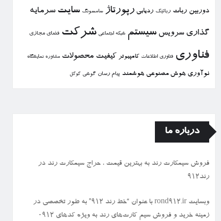
رپورتاژ
سایت
سرمایه
دوربین
ربات
ردیابی
رباتیك
سامسونگ
شركت
سیستم
گذاری
سرویس
فضای مجازی
شبكه اجتماعی
فناوری
كیفیت
محصولات
كامپیوتر
نمایشگاه
فناوری اطلاعات
مشاوره
نوآوری
هوش مصنوعی
هوشمند
پیام رسان
گوشی
گوگل
درباره ما
فروش سیمكارت رند به بهترین قیمت ، حراج سیمكارت رند در
رند912
وبسایت rond912.ir با عنوان “خط رند ۹۱۲” به طور تخصصی در
زمینه خرید و فروش سیم کارت‌های رند به ویژه کدهای ۰۹۱۲