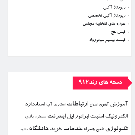
رپورتاژ آگهی
رپورتاژ آگهی تخصصی
حوزه های انتخابیه مجلس
فیش حج
قیمت بیسیم موتورولا
دسته های رند912
ارتباطات
آموزش
استاندارد
استارت آپ
آیفون
اختراع
الكترونیك
امنیت
اپل
اینترنت
اپراتور
بازی
اینستاگرام
خدمات
دانشگاه
تكنولوژی
خرید
تلفن همراه
دانلود