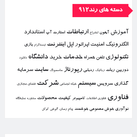
دسته های رند912
ارتباطات
آموزش
استاندارد
استارت آپ
آیفون
اختراع
الكترونیك
امنیت
اپل
اینترنت
اپراتور
بازی
اینستاگرام
خدمات
دانشگاه
تكنولوژی
خرید
تلفن همراه
دانلود
رپورتاژ
سایت
سرمایه
دوربین
ربات
ردیابی
رباتیك
سامسونگ
شركت
سیستم
گذاری
سرویس
فضای مجازی
شبكه اجتماعی
فناوری
كیفیت
محصولات
كامپیوتر
نمایشگاه
فناوری اطلاعات
مشاوره
نوآوری
هوش مصنوعی
هوشمند
پیام رسان
گوشی
گوگل