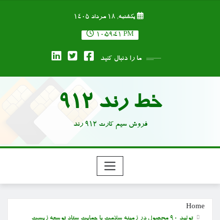
Ski
یکشنبه, ۱۸ مرداد ۱۴۰۵
t
conten
10:59:42 PM
ما را دنبال کنید
خط رند 912
فروش سیم کارت 912 رند
Home
تولید ۹۰ محصول در زمینه سلامت با حمایت ستاد توسعه زیست