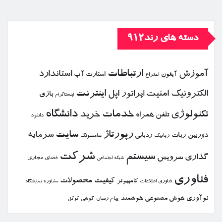
دسته های رند912
ارتباطات
آموزش
استاندارد
استارت آپ
آیفون
اختراع
الكترونیك
امنیت
اپل
اینترنت
اپراتور
بازی
اینستاگرام
خدمات
دانشگاه
تكنولوژی
خرید
تلفن همراه
دانلود
رپورتاژ
سایت
سرمایه
دوربین
ربات
ردیابی
رباتیك
سامسونگ
شركت
سیستم
گذاری
سرویس
فضای مجازی
شبكه اجتماعی
فناوری
كیفیت
محصولات
كامپیوتر
نمایشگاه
فناوری اطلاعات
مشاوره
نوآوری
هوش مصنوعی
هوشمند
پیام رسان
گوشی
گوگل