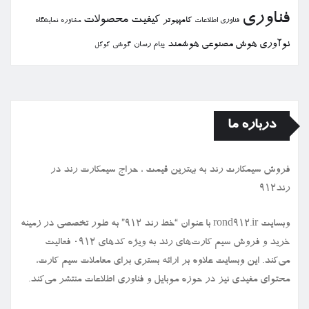
فناوری
كیفیت
محصولات
كامپیوتر
نمایشگاه
فناوری اطلاعات
مشاوره
نوآوری
هوش مصنوعی
هوشمند
پیام رسان
گوشی
گوگل
درباره ما
فروش سیمكارت رند به بهترین قیمت ، حراج سیمكارت رند در
رند912
وبسایت rond912.ir با عنوان “خط رند ۹۱۲” به طور تخصصی در زمینه
خرید و فروش سیم کارت‌های رند به ویژه کدهای ۰۹۱۲ فعالیت
می‌کند. این وبسایت علاوه بر ارائه بستری برای معاملات سیم کارت،
محتوای مفیدی نیز در حوزه موبایل و فناوری اطلاعات منتشر می‌کند.