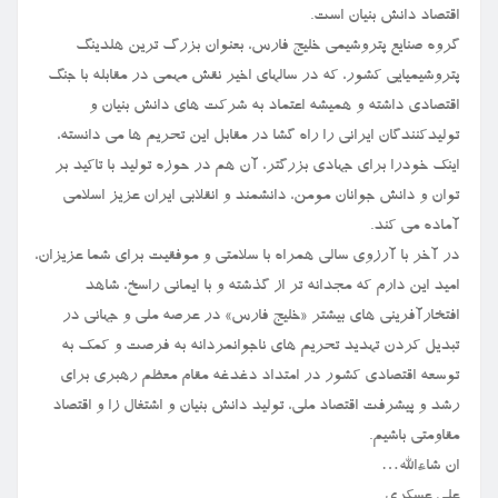
اقتصاد دانش بنیان است.
گروه صنایع پتروشیمی خلیج فارس، بعنوان بزرگ ترین هلدینگ
پتروشیمیایی کشور، که در سالهای اخیر نقش مهمی در مقابله با جنگ
اقتصادی داشته و همیشه اعتماد به شرکت های دانش بنیان و
تولیدکنندگان ایرانی را راه گشا در مقابل این تحریم ها می دانسته،
اینک خودرا برای جهادی بزرگتر، آن هم در حوزه تولید با تاکید بر
توان و دانش جوانان مومن، دانشمند و انقلابی ایران عزیز اسلامی
آماده می کند.
در آخر با آرزوی سالی همراه با سلامتی و موفقیت برای شما عزیزان،
امید این دارم که مجدانه تر از گذشته و با ایمانی راسخ، شاهد
افتخارآفرینی های بیشتر «خلیج فارس» در عرصه ملی و جهانی در
تبدیل کردن تهدید تحریم های ناجوانمردانه به فرصت و کمک به
توسعه اقتصادی کشور در امتداد دغدغه مقام معظم رهبری برای
رشد و پیشرفت اقتصاد ملی، تولید دانش بنیان و اشتغال زا و اقتصاد
مقاومتی باشیم.
ان شاءالله…
علی عسکری