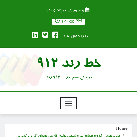
Ski
یکشنبه, ۱۸ مرداد ۱۴۰۵
t
conten
7:40:55 PM
ما را دنبال کنید
خط رند 912
فروش سیم کارت 912 رند
Home
مدیرعامل گروه صنایع پتروشیمی خلیج فارس عنوان کرد تاکید بر