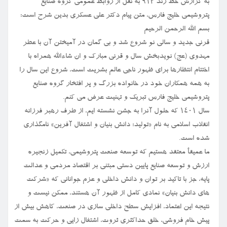
به گزارش خط رند ۹۱۲ به نقل از روابط عمومی گروه صنایع
پتروشیمی خلیج فارس، متن پیام دکتر علی عسکری بدین شرح است:
بسم الله الرحمن الرحیم
قرنی جدید و سالی نو شروع شد و بی گمان در آمیختن آن با عطر
مهدوی (عج) نویدبخش سال و قرنی مبارک و ان شاءالله همراه با
اختتام انتظارها برای ظهور ناجی عالم بشریت است، شروع این سال را
به همه همکاران خود در خانواده بزرگ و پر افتخار گروه صنایع
پتروشیمی خلیج فارس تبریک و تهنیت عرض می کنم.
سال ۱۴۰۱ که حلول آنرا به جشن نشسته ایم، از طرف رهبر فرزانه
انقلاب اسلامی به نام «تولید؛ دانش بنیان و اشتغال آفرین» نامگذاری
شده است.
ما عمیقأ معتقد هستیم که توسعه صنعت پتروشیمی، تکمیل زنجیره
ارزش و توسعه صنایع پایین دستی مبتنی بر اقتصاد مردمی و عدالت
پایه، جز با تاکید بر توان و دانش داخلی و عزم جوانانی که «شرکت
های دانش بنیان» نمادی کامل از ظهور آن هستند، ممکن نیست و
نتیجه این اعتماد، افزایش سطح داخلی سازی در صنعت، کاهش بیش از
پیش خام فروشی، خلق حداکثری ثروت، اشتغال زایی و حرکت به سمت