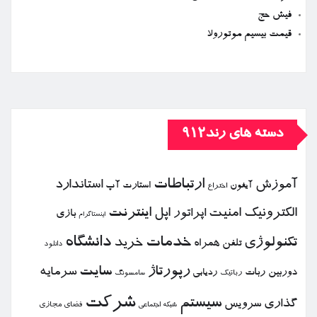
فیش حج
قیمت بیسیم موتورولا
دسته های رند912
ارتباطات
آموزش
استاندارد
استارت آپ
آیفون
اختراع
الكترونیك
امنیت
اپل
اینترنت
اپراتور
بازی
اینستاگرام
خدمات
دانشگاه
تكنولوژی
خرید
تلفن همراه
دانلود
رپورتاژ
سایت
سرمایه
دوربین
ربات
ردیابی
رباتیك
سامسونگ
شركت
سیستم
گذاری
سرویس
فضای مجازی
شبكه اجتماعی