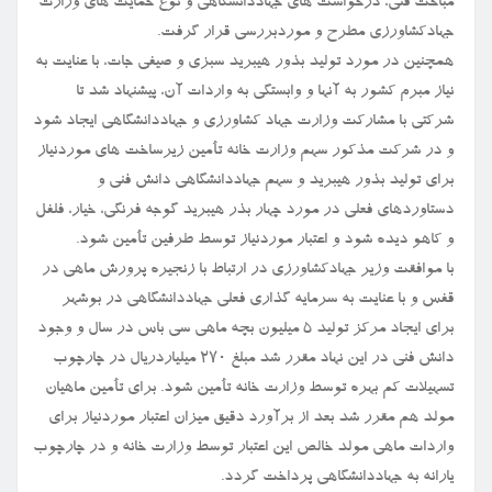
مباحث فنی، درخواست های جهاددانشگاهی و نوع حمایت های وزارت
جهادکشاورزی مطرح و موردبررسی قرار گرفت.
همچنین در مورد تولید بذور هیبرید سبزی و صیفی جات، با عنایت به
نیاز مبرم کشور به آنها و وابستگی به واردات آن، پیشنهاد شد تا
شرکتی با مشارکت وزارت جهاد کشاورزی و جهاددانشگاهی ایجاد شود
و در شرکت مذکور سهم وزارت خانه تأمین زیرساخت های موردنیاز
برای تولید بذور هیبرید و سهم جهاددانشگاهی دانش فنی و
دستاوردهای فعلی در مورد چهار بذر هیبرید گوجه فرنگی، خیار، فلفل
و کاهو دیده شود و اعتبار موردنیاز توسط طرفین تأمین شود.
با موافقت وزیر جهادکشاورزی در ارتباط با زنجیره پرورش ماهی در
قفس و با عنایت به سرمایه گذاری فعلی جهاددانشگاهی در بوشهر
برای ایجاد مرکز تولید ۵ میلیون بچه ماهی سی باس در سال و وجود
دانش فنی در این نهاد مقرر شد مبلغ ۲۷۰ میلیاردریال در چارچوب
تسهیلات کم بهره توسط وزارت خانه تأمین شود. برای تأمین ماهیان
مولد هم مقرر شد بعد از برآورد دقیق میزان اعتبار موردنیاز برای
واردات ماهی مولد خالص این اعتبار توسط وزارت خانه و در چارچوب
یارانه به جهاددانشگاهی پرداخت گردد.