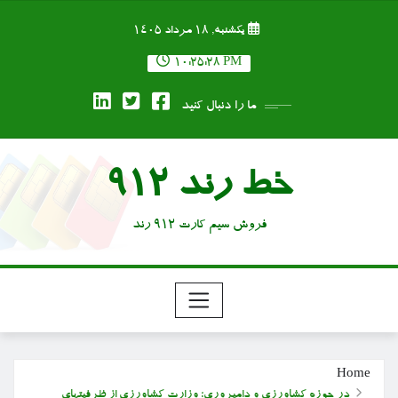
Ski
یکشنبه, ۱۸ مرداد ۱۴۰۵
t
conten
10:25:29 PM
ما را دنبال کنید
خط رند 912
فروش سیم کارت 912 رند
Home
در حوزه کشاورزی و دامپروری؛ وزارت کشاورزی از ظرفیتهای