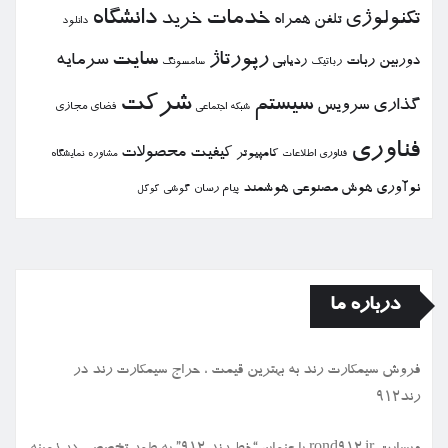
خدمات
دانشگاه
تكنولوژی
خرید
تلفن همراه
دانلود
رپورتاژ
سایت
سرمایه
دوربین
ربات
ردیابی
رباتیك
سامسونگ
شركت
سیستم
گذاری
سرویس
فضای مجازی
شبكه اجتماعی
فناوری
كیفیت
محصولات
كامپیوتر
نمایشگاه
فناوری اطلاعات
مشاوره
نوآوری
هوش مصنوعی
هوشمند
پیام رسان
گوشی
گوگل
درباره ما
فروش سیمكارت رند به بهترین قیمت ، حراج سیمكارت رند در
رند912