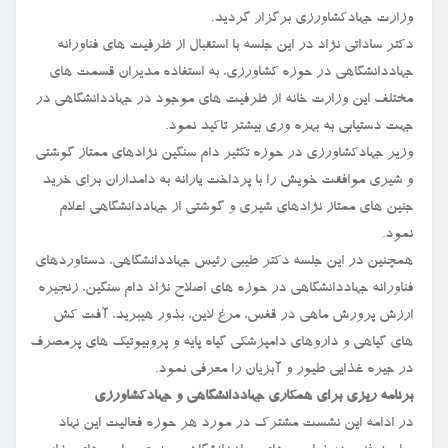
وزارت جهادکشاورزی برگزار گردید.
دکتر ساداتی نژاد در این جلسه با استقبال از ظرفیت های فناورانه
جهاددانشگاهی در حوزه کشاورزی، به استفاده مدیران قسمت های
مختلف این وزارت خانه از ظرفیت های موجود در جهاددانشگاهی در
جهت دستیابی به بهره وری بیشتر تاکید نمود.
وزیر جهادکشاورزی در حوزه تکثیر دام سنگین نژادهای ممتاز گوشتی
و شیری موافقت خویش را با پرداخت یارانه به دامداران برای خرید
جنین های ممتاز نژادهای شیری و گوشتی از جهاددانشگاهی اعلام
نمود.
همچنین در این جلسه دکتر طیبی رئیس جهاددانشگاهی، دستاوردهای
فناورانه جهاددانشگاهی در حوزه های اصلاح نژاد دام سنگین، زنجیره
ارزش پرورش ماهی در قفس، مرغ لاین، بذور هیبرید، آفت کش
های گیاهی و داروهای دامپزشکی گیاه پایه و پروبیوتیک های پرمصرف
در جیره غذایی طیور و آبزیان را معرفی نمود.
برنامه ریزی برای همکاری جهاددانشگاهی و جهادکشاورزی
در ادامه این نشست مشترک در مورد هر حوزه فعالیت این نهاد