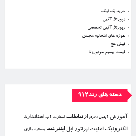
خرید بک لینک
رپورتاژ آگهی
رپورتاژ آگهی تخصصی
حوزه های انتخابیه مجلس
فیش حج
قیمت بیسیم موتورولا
دسته های رند912
ارتباطات
آموزش
استاندارد
استارت آپ
آیفون
اختراع
الكترونیك
امنیت
اپل
اینترنت
اپراتور
بازی
اینستاگرام