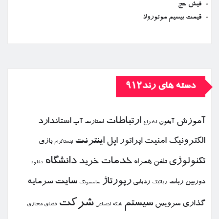
فیش حج
قیمت بیسیم موتورولا
دسته های رند912
ارتباطات
آموزش
استاندارد
استارت آپ
آیفون
اختراع
الكترونیك
امنیت
اپل
اینترنت
اپراتور
بازی
اینستاگرام
خدمات
دانشگاه
تكنولوژی
خرید
تلفن همراه
دانلود
رپورتاژ
سایت
سرمایه
دوربین
ربات
ردیابی
رباتیك
سامسونگ
شركت
سیستم
گذاری
سرویس
فضای مجازی
شبكه اجتماعی