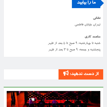
ما را بیابید
نشانی
تهران خیابان فاطمی
ساعت کاری
شنبه تا چهارشنبه: ۹ صبح تا ۵ بعد از ظهر
پنجشنبه و جمعه: ۹ صبح تا ۳ بعد از ظهر
از دست ندهید: