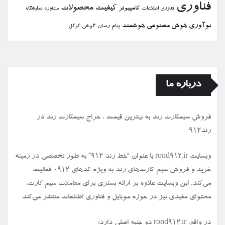
فناوری
كیفیت
محصولات
كامپیوتر
نمایشگاه
فناوری اطلاعات
مشاوره
نوآوری
هوش مصنوعی
هوشمند
پیام رسان
گوشی
گوگل
درباره ما
فروش سیمكارت رند به بهترین قیمت ، حراج سیمكارت رند در
رند912
وبسایت rond912.ir با عنوان “خط رند ۹۱۲” به طور تخصصی در زمینه
خرید و فروش سیم کارت‌های رند به ویژه کدهای ۰۹۱۲ فعالیت
می‌کند. این وبسایت علاوه بر ارائه بستری برای معاملات سیم کارت،
محتوای مفیدی نیز در حوزه موبایل و فناوری اطلاعات منتشر می‌کند.
در واقع، rond912.ir دو جنبه اصلی دارد: