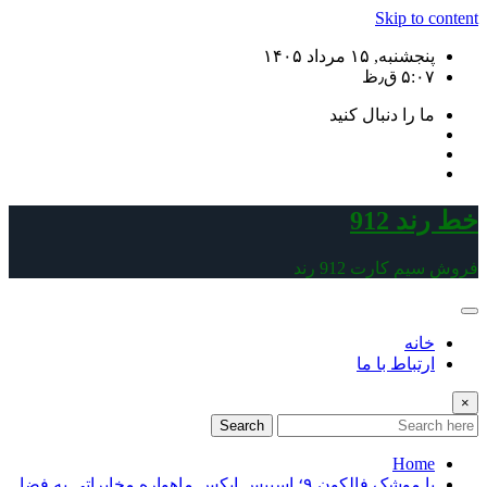
Skip to content
پنجشنبه, ۱۵ مرداد ۱۴۰۵
۵:۰۷ ق٫ظ
ما را دنبال کنید
خط رند 912
فروش سیم کارت 912 رند
خانه
ارتباط با ما
×
Search
Home
با موشک فالکون ۹؛ اسپیس ایکس ماهواره مخابراتی به فضا