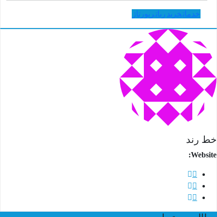
خدمات
خرید
ربات
رپورتاژ
 رند
Websit