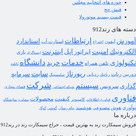
حوزه های انتخابیه مجلس
فیش حج
قیمت بیسیم موتورولا
ته های رند912
ارتباطات
موزش
استاندارد
استارت آپ
آیفون
اختراع
اینترنت
كترونیك
امنیت
اپل
اپراتور
بازی
اینستاگرام
خدمات
دانشگاه
نولوژی
خرید
تلفن همراه
دانلود
رپورتاژ
سایت
سرمایه
ربات
ربین
ردیابی
رباتیك
سامسونگ
شركت
سیستم
اری
سرویس
شبكه اجتماعی
فضای مجازی
ناوری
كیفیت
محصولات
كامپیوتر
فناوری اطلاعات
نمایشگاه
مشاوره
آوری
هوش مصنوعی
هوشمند
پیام رسان
گوشی
گوگل
باره ما
وش سیمكارت رند به بهترین قیمت ، حراج سیمكارت رند در رند912