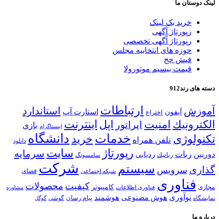
لینک دوستان ما
خرید بک لینک
رپورتاژ آگهی
رپورتاژ آگهی تخصصی
حوزه های انتخابیه مجلس
فیش حج
قیمت بیسیم موتورولا
دسته های رند912
ارتباطات
آموزش
استاندارد
استارت آپ
آیفون
اختراع
اینترنت
الكترونیك
امنیت
اپل
اپراتور
بازی
اینستاگرام
خدمات
دانشگاه
تكنولوژی
خرید
تلفن همراه
دانلود
رپورتاژ
سایت
سرمایه
ربات
دوربین
ردیابی
رباتیك
سامسونگ
شركت
سیستم
گذاری
سرویس
شبكه اجتماعی
فضای
فناوری
كیفیت
محصولات
كامپیوتر
مجازی
فناوری اطلاعات
مشاوره
نوآوری
هوش مصنوعی
هوشمند
پیام رسان
نمایشگاه
گوشی
گوگل
درباره ما