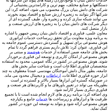
خدمات دانش بنیان با بوجودآوردن زمینه های پیوند این شرکتها به
دستگاهها و صنایع مختلف، مهم ترین و کارامدترین پشتیبانی از
شرکت های دانش بنیان بزرگ محسوب می شود، اضافه کرد: این
شرکتها اگر بتوانند به زنجیره ارزش صنایع و اقتصاد پیوند بخورند
می توانند شبکه سازی کرده و زنجیره وار، طیف گسترده ای از
دیگر شرکت های دانش بنیان را به زنجیره های ارزش صنعت و
بازار متصل کنند.
معاون علمی، فناوری و اقتصاد دانش بنیان رییس جمهور با اشاره
به برنامه ویژه معاونت برای تحقق زیرساخت خدمات اپراتوری
هوش مصنوعی برای تسهیل و گستردش دسترسی عموم جامعه به
این فناوری، عنوان کرد: تلاش داریم بستری فراهم گردد تا تمام
بخش های جامعه ضمن استفاده از خدمات
هوشمند
و مبتنی بر
هوش مصنوعی از امکان کاربری و توسعه این فناوری برخوردار
شوند. هوش مصنوعی در کشور در نگاه عمومی، محدود به استفاده
متخصصان فناوری اطلاعات است و شناخت سایر بخش های
جامعه، بطور مثال دانش آموختگان مهندسی عمدتا معطوف به چند
ابزار حوزه فناوری اطلاعات،
ارتباطات
و دیجیتال محدود می ماند.
در صورتیکه گستره این ابزارها بسیار بالاتر و گسترده تر است
بطوریکه می تواند در تغییر باورهای ما و کاربردهای هر صنعت و
فناوری دیگری بسیار کارآمد شود.
وی اضافه کرد: برنامه ریزی های لازم انجام شده است تا با تجمیع
ظرفیت ها و ابزارهای و زیرساخت ها
خدمات
جامع و یکپارچه
هوش مصنوعی ارائه شود و بتواند به توسعه این حوزه در کشور
کمک نماید.