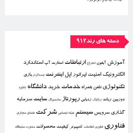
دسته های رند912
ارتباطات
آموزش
استاندارد
استارت آپ
آیفون
اختراع
الكترونیك
امنیت
اپل
اینترنت
اپراتور
بازی
اینستاگرام
خدمات
دانشگاه
تكنولوژی
خرید
تلفن همراه
دانلود
رپورتاژ
سایت
سرمایه
دوربین
ربات
ردیابی
رباتیك
سامسونگ
شركت
سیستم
گذاری
سرویس
فضای مجازی
شبكه اجتماعی
فناوری
كیفیت
محصولات
كامپیوتر
نمایشگاه
فناوری اطلاعات
مشاوره