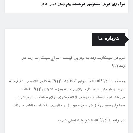
نوآوری
هوش مصنوعی
هوشمند
پیام رسان
گوشی
گوگل
درباره ما
فروش سیمكارت رند به بهترین قیمت ، حراج سیمكارت رند در
رند912
وبسایت rond912.ir با عنوان “خط رند ۹۱۲” به طور تخصصی در زمینه
خرید و فروش سیم کارت‌های رند به ویژه کدهای ۰۹۱۲ فعالیت
می‌کند. این وبسایت علاوه بر ارائه بستری برای معاملات سیم کارت،
محتوای مفیدی نیز در حوزه موبایل و فناوری اطلاعات منتشر می‌کند.
در واقع، rond912.ir دو جنبه اصلی دارد: