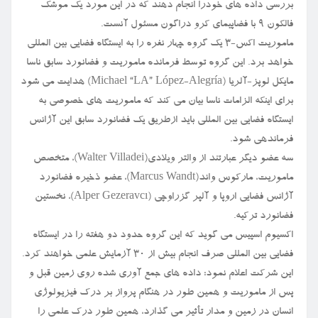
بررسی داده های خودرا انجام دهند که در این مورد یک موشک
فالکون ۹ با فضاپیمای کرو دراگون مسئول آنست.
ماموریت اکس-۳ یک گروه چهار نفره را به ایستگاه فضایی بین المللی
خواهد برد. این گروه توسط فرمانده ماموریت و فضانورد سابق ناسا
مایکل لوپز-آلریا (Michael “LA” López-Alegría) هدایت می شود
برای اینکه الزامات ناسا بیان می کند که ماموریت های خصوصی به
ایستگاه فضایی بین المللی باید ازطریق یک فضانورد سابق این آژانس
فرماندهی شود.
سه عضو دیگر عبارتند از والتر ویلادی(Walter Villadei)، متخصص
ماموریت، مارکوس واند(Marcus Wandt)، عضو ذخیره فضانورد
آژانس فضایی اروپا و آلپر گزراوچی (Alper Gezeravcı)، نخستین
فضانورد ترکیه.
اکسیوم اسپیس می گوید که این گروه حدود دو هفته را در ایستگاه
فضایی بین المللی صرف انجام بیش از ۳۰ آزمایش علمی خواهند کرد.
این شرکت اعلام نمود: داده های جمع آوری شده روی زمین قبل و
پس از ماموریت و همین طور در هنگام پرواز بر درک فیزیولوژی
انسان در زمین و مدار تأثیر می گذارد، همین طور درک علمی را