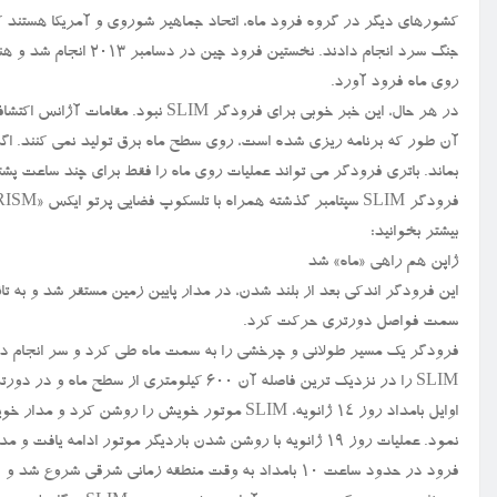
کشورهای دیگر در گروه فرود ماه، اتحاد جماهیر شوروی و آمریکا هستند
روی ماه فرود آورد.
در هر حال، این خبر خوبی برای فرودگر
بماند. باتری فرودگر می تواند عملیات روی ماه را فقط برای چند ساعت پشتی
فرودگر SLIM سپتامبر گذشته همراه با تلسکوپ فضایی پرتو ایکس «XRISM» به فضا پرتاب شد.
بیشتر بخوانید:
ژاپن هم راهی «ماه» شد
این فرودگر اندکی بعد از بلند شدن، در مدار پایین زمین مستقر شد و به تا
سمت فواصل دورتری حرکت کرد.
فرودگر یک مسیر طولانی و چرخشی را به سمت ماه طی کرد و سر انجام در 
SLIM را در نزدیک ترین فاصله آن ۶۰۰ کیلومتری از سطح ماه و در دورترین فاصله آن ۴۰۰۰ کیلومتری از سطح ماه قرار داد.
فرود در حدود ساعت ۱۰ بامداد به وقت منطقه زمانی شرقی شروع شد و ۲۰ دقیقه بعد به پایان رسید.