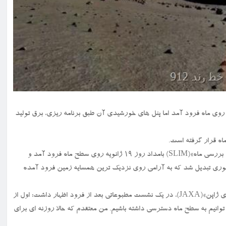
گر ژاپنی «SLIM» روز ۱۹ ژانویه با موفقیت روی ماه فرود آمد اما پنل های خورشیدی آن طبق برنامه ریزی، برق تولید
ه قرار گرفته است.
جهت بررسی ماه»(SLIM) بامداد روز ۱۹ ژانویه روی سطح ماه فرود آمد و
کشوری تبدیل شد که به آرامی روی نزدیک ترین همسایه زمین فرود آمده
«یاماکاوا هیروشی»(Yamakawa Hiroshi) رئیس «آژانس اکتشافات هوافضای ژاپن»(JAXA)، در یک نشست مطبوعاتی بعد از فرود اظهار داشت: اول از
 توانیم به سطح ماه دسترسی داشته باشیم. من معتقدم که حالا روزنه ای برای