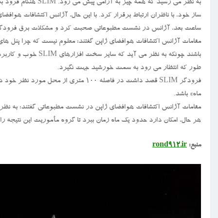
به نظر می رسید که همه
ساعت بعد، آژانس در نشست مطبوعاتی صحبت کرد و مشکلات برق فرودگر 
مقامات آژانس اکتشافات هوافضای ژاپن گفتند: معلوم نیست که چرا پنل ها
باشند چونکه به نظر می
طور که انتظار می رود به سمت خورشید جهت نگیرد.
ماه» باشد.
هر حال، امکان دارد حدود یک ماه زمان ببرد تا گروه مأموریت این نتیجه را ت
منبع:
rond912.ir