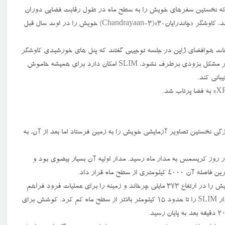
 که نخستین سفرهای خویش را به سطح ماه در طول رقابت فضایی دوران
جنگ سرد انجام دادند. نخستین فرود چین در دسامبر ۲۰۱۳ انجام شد و هند، کاوشگر «چاندرایان-۳»(Chandrayaan-3) خویش را در اوت سال قبل
 SLIM نبود. مقامات آژانس اکتشافات هوافضای ژاپن در جلسه توجیهی گفتند که پنل های خورشیدی کاوشگر
آن طور که برنامه ریزی شده است، روی سطح ماه برق تولید نمی کنند. اگر مشکل بزودی برطرف نشود، SLIM امکان دارد برای همیشه خاموش
بانی کند.
زگی نخستین تصاویر آزمایشی خویش را به زمین فرستاد اما بعد از آن، به
روز کریسمس به مدار ماه رسید. مدار اولیه آن بسیار بیضوی بود و
اوایل بامداد روز ۱۴ ژانویه، SLIM موتور خویش را روشن کرد و مدار خویش را در ارتفاع ۳۷۳ مایلی چرخاند و زمینه را برای عملیات فرود فراهم
نمود. عملیات روز ۱۹ ژانویه با روشن شدن باردیگر موتور ادامه یافت و مدار SLIM را تا حدود ۱۵ کیلومتر بالاتر از سطح ماه کم کرد. کوشش برای