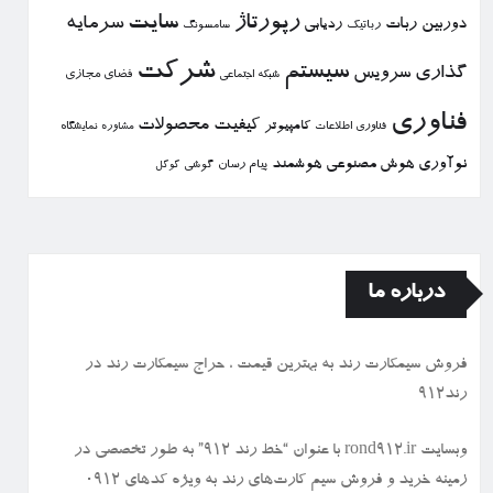
رپورتاژ
سایت
سرمایه
دوربین
ربات
ردیابی
رباتیك
سامسونگ
شركت
سیستم
گذاری
سرویس
فضای مجازی
شبكه اجتماعی
فناوری
كیفیت
محصولات
كامپیوتر
نمایشگاه
فناوری اطلاعات
مشاوره
نوآوری
هوش مصنوعی
هوشمند
پیام رسان
گوشی
گوگل
درباره ما
فروش سیمكارت رند به بهترین قیمت ، حراج سیمكارت رند در
رند912
وبسایت rond912.ir با عنوان “خط رند ۹۱۲” به طور تخصصی در
زمینه خرید و فروش سیم کارت‌های رند به ویژه کدهای ۰۹۱۲