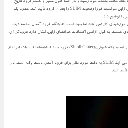
 چیز به آرامی پیش می رود. SLIM هنگام فرود به نقاط عطف متعدد خود رسید و در همه طول مسیر و هنگام فرود تاریخ
ساز خود، با ناظران ارتباط برقرار کرد. با این حال، آژانس اکتشافات هوافضای ژاپن نتوانست فورا وضعیت SLIM را بعد از فرود تأیید کند. حدود یک
را توضیح داد.
ی خورشیدی کار نمی کنند اما بعید است که هنگام فرود آمدن صدمه دیده
 آید که سایر سخت افزارهای SLIM خوب و کاربردی هستند. به قول آژانس اکتشافات هوافضای ژاپن، امکان دارد فرودگر آن
فرودگر SLIM قصد داشت در فاصله ۱۰۰ متری از محل مورد نظر خود در لبه «دهانه شیولی»(Shioli Crater) فرود بیاید تا شایسته لقب «تک تیرانداز
مقامات آژانس اکتشافات هوافضای ژاپن در نشست مطبوعاتی گفتند: به نظر می آید SLIM به دقت مورد نظر برای فرود آمدن دست یافته است. در
أیید کنند.