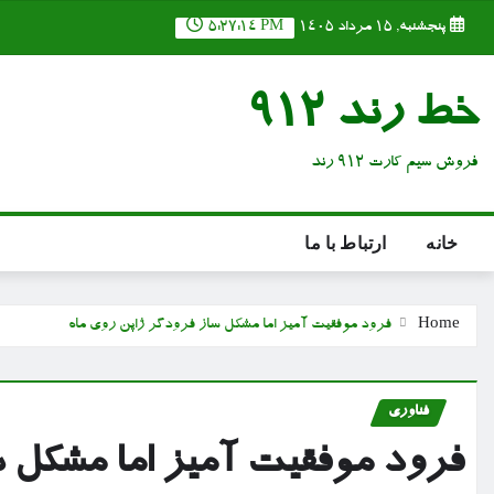
Ski
پنجشنبه, ۱۵ مرداد ۱۴۰۵
5:27:15 PM
t
conten
خط رند 912
فروش سیم کارت 912 رند
خانه
ارتباط با ما
Home
فرود موفقیت آمیز اما مشکل ساز فرودگر ژاپن روی ماه
فناوری
فرود موفقیت آمیز اما مشکل س