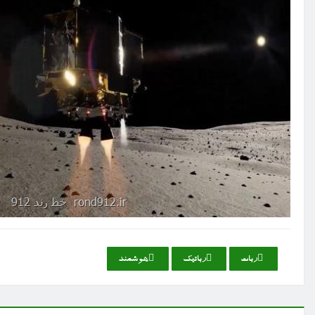
ربات
رباتیك
هوشمند