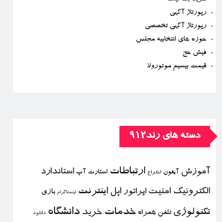
رپورتاژ آگهی
رپورتاژ آگهی تخصصی
حوزه های انتخابیه مجلس
فیش حج
قیمت بیسیم موتورولا
دسته های رند912
ارتباطات
آموزش
استاندارد
استارت آپ
آیفون
اختراع
الكترونیك
امنیت
اپل
اینترنت
اپراتور
بازی
اینستاگرام
خدمات
دانشگاه
تكنولوژی
خرید
تلفن همراه
دانلود