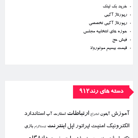
خرید بک لینک
رپورتاژ آگهی
رپورتاژ آگهی تخصصی
حوزه های انتخابیه مجلس
فیش حج
قیمت بیسیم موتورولا
دسته های رند912
ارتباطات
آموزش
استاندارد
استارت آپ
آیفون
اختراع
الكترونیك
امنیت
اپل
اینترنت
اپراتور
بازی
اینستاگرام