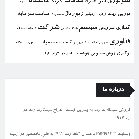
خدمات
دانشگاه
تكنولوژی
خرید
تلفن همراه
دانلود
رپورتاژ
سایت
سرمایه
دوربین
ربات
ردیابی
رباتیك
سامسونگ
شركت
سیستم
گذاری
سرویس
فضای مجازی
شبكه اجتماعی
فناوری
كیفیت
محصولات
كامپیوتر
نمایشگاه
فناوری اطلاعات
مشاوره
نوآوری
هوش مصنوعی
هوشمند
پیام رسان
گوشی
گوگل
درباره ما
فروش سیمكارت رند به بهترین قیمت ، حراج سیمكارت رند در
رند912
وبسایت rond912.ir با عنوان “خط رند ۹۱۲” به طور تخصصی در زمینه