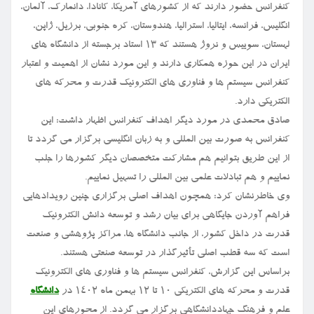
کنفرانس حضور دارند که از کشورهای آمریکا، کانادا، دانمارک، آلمان،
انگلیس، فرانسه، ایتالیا، استرالیا، هندوستان، کره جنوبی، برزیل، ژاپن،
لهستان، سوییس و نروژ هستند که ۱۳ استاد برجسته از دانشگاه های
ایران در این حوزه همکاری دارند و این مورد نشان از اهمیت و اعتبار
کنفرانس سیستم ها و فناوری های الکترونیک قدرت و محرکه های
الکتریکی دارد.
صادق محمدی در مورد دیگر اهداف کنفرانس اظهار داشت: این
کنفرانس به صورت بین المللی و به زبان انگلیسی برگزار می گردد تا
از این طریق بتوانیم هم مشارکت متخصصان دیگر کشورها را جلب
نماییم و هم تبادلات علمی بین المللی را تسهیل نماییم.
وی خاطرنشان کرد: همچون اهداف اصلی برگزاری چنین رویدادهایی
فراهم آوردن جایگاهی برای بیان رشد و توسعه دانش الکترونیک
قدرت در داخل کشور، از جانب دانشگاه ها، مراکز پژوهشی و صنعت
است که سه قطب اصلی تأثیرگذار در توسعه صنعتی هستند.
براساس این گزارش، کنفرانس سیستم ها و فناوری های الکترونیک
قدرت و محرکه های الکتریکی ۱۰ تا ۱۲ بهمن ماه ۱۴۰۲ در
دانشگاه
علم و فرهنگ جهاددانشگاهی برگزار می گردد. از محورهای این