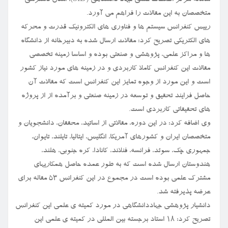
سامانه مرکز اطلاعات علمی جهاد دانشگاهی (SID)، امکان دسترسی
متخصصان به این مقالات را فراهم می آورد.
رییس کنفرانس سیستم ها و فناوری های الکترونیک قدرت و محرکه
های الکتریکی تصریح کرد: مقالات ارسال شده به دبیرخانه از دانشگاه
ها و مراکز علمی، پژوهشی و صنعتی بوده و اساسا زمینه تخصصی
مقالات این کنفرانس کاملا کاربردی و در زمینه های مورد نیاز کشور
است و این مورد از وجوه تمایز این کنفرانس است که مقالات آن
حاصل فرایند تحقیق و توسعه در زمینه صنعتی و برآمده از از پروژه
های تحقیقاتی کاربردی است.
وی اضافه کرد: در این دوره، مقالاتی از اساتید، محققان، دانشجویان و
متخصصان ایران و کشورهای آمریکا، انگلیس، ایتالیا، تایلند، تایوان،
جمهوری چک، سوئد، فرانسه، فنلاند، کانادا، کره جنوبی، هلند،
هندوستان ارسال شده است که به طور عمده حاصل همکاریهای
مشترک علمی بوده است در مجموع در این کنفرانس ۵۳ مقاله برای
عرضه پذیرفته شد.
دانشیار پژوهشی جهاددانشگاهی در مورد کمیته ی علمی این کنفرانس
تصریح کرد: ۱۸ استاد برجسته بین المللی در کمیته ی علمی این