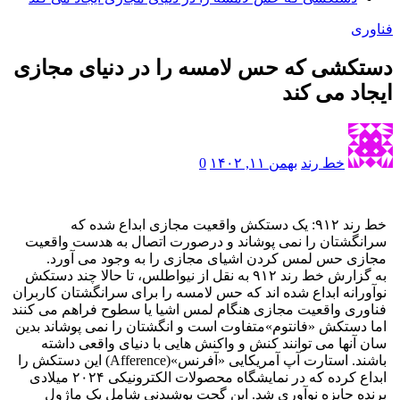
فناوری
دستکشی که حس لامسه را در دنیای مجازی
ایجاد می کند
خط رند
بهمن ۱۱, ۱۴۰۲
0
خط رند ۹۱۲: یک دستکش واقعیت مجازی ابداع شده که
سرانگشتان را نمی پوشاند و درصورت اتصال به هدست واقعیت
مجازی حس لمس کردن اشیای مجازی را به وجود می آورد.
به گزارش خط رند ۹۱۲ به نقل از نیواطلس، تا حالا چند دستکش
نوآورانه ابداع شده اند که حس لامسه را برای سرانگشتان کاربران
فناوری واقعیت مجازی هنگام لمس اشیا یا سطوح فراهم می کنند
اما دستکش «فانتوم»متفاوت است و انگشتان را نمی پوشاند بدین
سان آنها می توانند کنش و واکنش هایی با دنیای واقعی داشته
باشند. استارت آپ آمریکایی «آفرنس»(Afference) این دستکش را
ابداع کرده که در نمایشگاه محصولات الکترونیکی ۲۰۲۴ میلادی
برنده جایزه نوآوری شد. این گجت پوشیدنی شامل یک ماژول