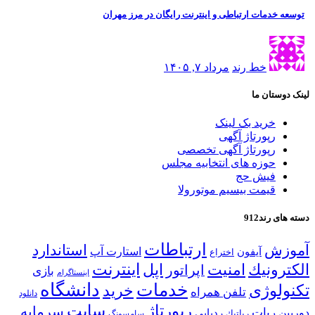
توسعه خدمات ارتباطی و اینترنت رایگان در مرز مهران
خط رند
مرداد ۷, ۱۴۰۵
لینک دوستان ما
خرید بک لینک
رپورتاژ آگهی
رپورتاژ آگهی تخصصی
حوزه های انتخابیه مجلس
فیش حج
قیمت بیسیم موتورولا
دسته های رند912
ارتباطات
آموزش
استاندارد
استارت آپ
آیفون
اختراع
اینترنت
الكترونیك
امنیت
اپل
اپراتور
بازی
اینستاگرام
خدمات
دانشگاه
تكنولوژی
خرید
تلفن همراه
دانلود
رپورتاژ
سایت
سرمایه
ربات
دوربین
ردیابی
رباتیك
سامسونگ