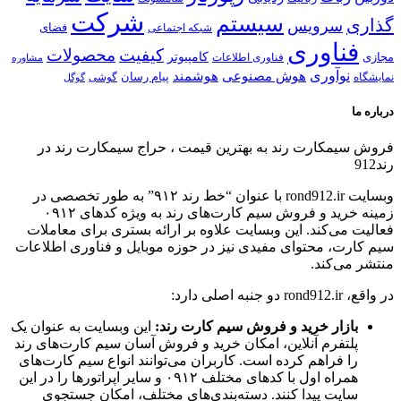
شركت
سیستم
گذاری
سرویس
شبكه اجتماعی
فضای
فناوری
كیفیت
محصولات
كامپیوتر
مجازی
فناوری اطلاعات
مشاوره
نوآوری
هوش مصنوعی
هوشمند
پیام رسان
نمایشگاه
گوشی
گوگل
درباره ما
فروش سیمكارت رند به بهترین قیمت ، حراج سیمكارت رند در
رند912
وبسایت rond912.ir با عنوان “خط رند ۹۱۲” به طور تخصصی در
زمینه خرید و فروش سیم کارت‌های رند به ویژه کدهای ۰۹۱۲
فعالیت می‌کند. این وبسایت علاوه بر ارائه بستری برای معاملات
سیم کارت، محتوای مفیدی نیز در حوزه موبایل و فناوری اطلاعات
منتشر می‌کند.
در واقع، rond912.ir دو جنبه اصلی دارد:
بازار خرید و فروش سیم کارت رند:
این وبسایت به عنوان یک
پلتفرم آنلاین، امکان خرید و فروش آسان سیم کارت‌های رند
را فراهم کرده است. کاربران می‌توانند انواع سیم کارت‌های
همراه اول با کدهای مختلف ۰۹۱۲ و سایر اپراتورها را در این
سایت پیدا کنند. دسته‌بندی‌های مختلف، امکان جستجوی