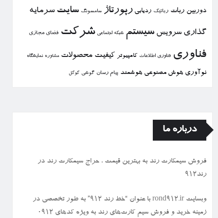
رپورتاژ
سایت
سرمایه
دوربین
ربات
ردیابی
رباتیك
سامسونگ
شركت
سیستم
گذاری
سرویس
فضای مجازی
شبكه اجتماعی
فناوری
كیفیت
محصولات
كامپیوتر
نمایشگاه
فناوری اطلاعات
مشاوره
نوآوری
هوش مصنوعی
هوشمند
پیام رسان
گوشی
گوگل
درباره ما
فروش سیمكارت رند به بهترین قیمت ، حراج سیمكارت رند در
رند912
وبسایت rond912.ir با عنوان “خط رند ۹۱۲” به طور تخصصی در
زمینه خرید و فروش سیم کارت‌های رند به ویژه کدهای ۰۹۱۲