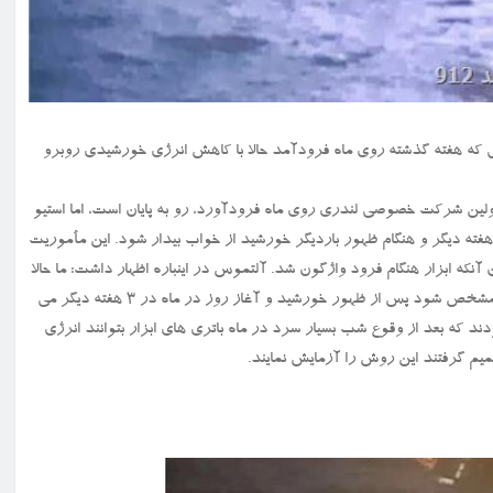
 شرکت خصوصی که هفته گذشته روی ماه فرودآمد حالا با کاهش انرژی خورشیدی روبرو
ی که طی آن اولین شرکت خصوصی لندری روی ماه فرودآورد، رو به پایان است، اما استیو
تموس مدیر ارشد اجرایی شرکت سازنده ابراز امیدواری کرد که لندر ۳ هفته دیگر و هنگام ظهور باردیگر خورشید از خواب بیدار شود. این مأموریت
که ابزار هنگام فرود واژگون شد. آلتموس در اینباره اظهار داشت: ما حالا
ادیسه در آغاز شب ماه درحالت خواب قرار می دهیم و منتظر می مانیم تا مشخص شود پس از ظهور خورشید و آغاز روز در ماه در ۳ هفته دیگر می
ند که بعد از وقوع شب بسیار سرد در ماه باتری های ابزار بتوانند انرژی
میم گرفتند این روش را آزمایش نمایند.