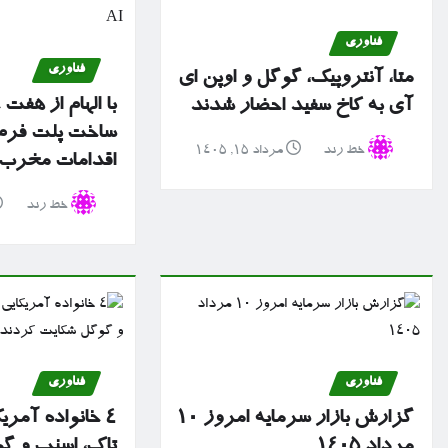
فناوری
فناوری
متا، آنتروپیک، گوگل و اوپن ای
با الهام از هفت
آی به کاخ سفید احضار شدند
ساخت پلت فرم 
خط رند
مرداد ۱۵, ۱۴۰۵
اقدامات مخرب سا
خط رند
فناوری
فناوری
گزارش بازار سرمایه امروز ۱۰
۴ خانواده آمریک
مرداد ۱۴۰۵
تاک، اسنپ و گ