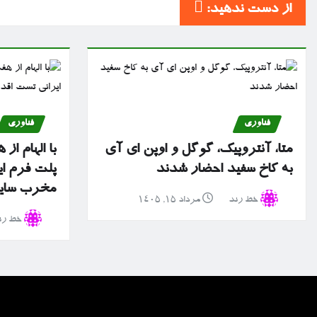
از دست ندهید:
فناوری
فناوری
متا، آنتروپیک، گوگل و اوپن ای آی
با الهام ا
به کاخ سفید احضار شدند
پلت فرم ا
مخرب سایبر
خط رند
مرداد ۱۵, ۱۴۰۵
خط رن