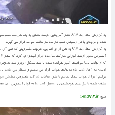
به گزارش خط رند ۹۱۲، لندر آمریکایی ادیسه متعلق به یک
شده و بزودی با فرا رسیدن شب در ماه در حالت خواب قرار می گیرد.
به گزارش خط رند ۹۱۲ به نقل از ای اف پی، هرچند ماموریت
آل
که از جانب ناسا موفقیت آمیز خوانده شده با چند مشکل روبرو شد همچون آن
توانیم آنرا از خواب بیدار نماییم یا خیر. مقامات شرکت خصوصی مطمئن نبود
ساخته شده با پنل های خورشیدی را منتقل کنند اما به قول آلتموس آنها تص
منبع:
rond912.ir