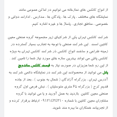
از انواع کانکس های نمازخانه می توانیم در اماکن عمومی مانند
نمایشگاه های مختلف ، پارک ها ، پادگان ها ، مدارس ، ادارات دولتی و
خصوصی ، مناطق تجاری ، پاساژ ها و غیره اشاره کنیم.
شرکت کانکس تهران یکی از شرکتهای زیر مجموعه گروه صنعتی معین
کانتین است . این شرکت صنعتی با توجه به تجارب بسیار گسترده در
زمینه طراحی و ساخت انواع کانکس ذر شرکت کانکس تهران به ویژه
کانکس پانلی می تواند بهترین سازه های مورد نیاز شما را تامین کند .
از این رو شما عزیزان در صورت نیاز به
قیمت کانکس ساندویچ
پانل
می توانید از محصولات این شرکت در نمایشگاه دائمی شرکت به
آدرس تهران ، بزرگراه آزادگان ( شمال به جنوب ) ، بعد از جاده
قدیم کرج ( بزرگراه ۶۵ متری متوسلیان ) ، نبش فرعی اول گروه
صنعتی معین کانتین بازدید به عمل آورید و یا می توانید با گروه
مشاوران معین کانتین با شماره ۰۹۱۲۱۴۳۴۳۱۰ ارتباط برقرار کرده و
از تجربیات همکاران ما بهره مند شوید.