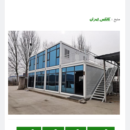
منبع
:
کانکس تهران