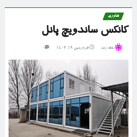
فناوری
کانکس ساندویچ پانل
خط رند
فروردین ۱۹, ۱۴۰۳
0