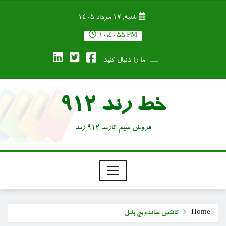
Ski
شنبه, ۱۷ مرداد ۱۴۰۵
t
conten
10:40:56 PM
ما را دنبال کنید
خط رند 912
فروش سیم کارت 912 رند
Home
کانکس ساندویچ پانل