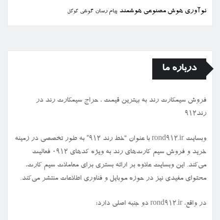
نوآوری
هوش مصنوعی
هوشمند
پیام رسان
گوشی
گوگل
درباره ما
فروش سیمكارت رند به بهترین قیمت ، حراج سیمكارت رند در
رند912
وبسایت rond912.ir با عنوان “خط رند ۹۱۲” به طور تخصصی در زمینه
خرید و فروش سیم کارت‌های رند به ویژه کدهای ۰۹۱۲ فعالیت
می‌کند. این وبسایت علاوه بر ارائه بستری برای معاملات سیم کارت،
محتوای مفیدی نیز در حوزه موبایل و فناوری اطلاعات منتشر می‌کند.
در واقع، rond912.ir دو جنبه اصلی دارد: