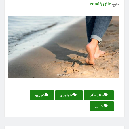
منبع:
rond912.ir
استارت آپ
تكنولوژی
دوربین
ردیابی