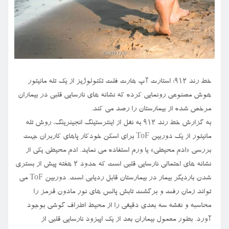
خط رند ۹۱۲: استارت آپ هارت فلت تکنولوژیز از یک تله مانیتور
هوش مصنوعی رونمایی کرده که نشانه های نارسایی قلبی در بیماران
مرخص شده از بیمارستان را رصد می کند.
به گزارش خط رند ۹۱۲ به نقل از اینترستینگ انجینرینگ، روش تله
مانیتور از یک دوربین ToF برای اسکن خودکار پاهای کاربران جهت
بررسی «ادم محیطی» یا ورم استفاده می نماید. ادم محیطی یکی از
نشانه های احتمالی نارسایی قلبی است که حدود ۲ هفته پیش از بستری
شدن باردیگر بیمار در بیمارستان قابل ردیابی است. دوربین ToF می
تواند زمان رفت و برگشت تابش پالس های نور مادون قرمز را
محاسبه و نقشه سه بعدی دقیقی را از محیط اطراف گوشی بوجود
آورد. بطور معمول بیماران بعد از یک اپیزود نارسایی قلبی از