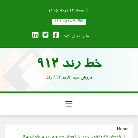
Ski
جمعه, ۱۶ مرداد ۱۴۰۵
t
conten
10:51:04 PM
ما را دنبال کنید
خط رند 912
فروش سیم کارت 912 رند
Home
با روش تله مانیتور؛ رصد پا با هوش مصنوعی برای جلوگیری از