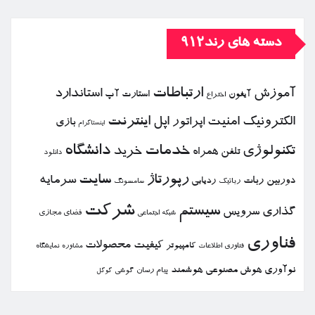
دسته های رند912
ارتباطات
آموزش
استاندارد
استارت آپ
آیفون
اختراع
الكترونیك
امنیت
اپل
اینترنت
اپراتور
بازی
اینستاگرام
خدمات
دانشگاه
تكنولوژی
خرید
تلفن همراه
دانلود
رپورتاژ
سایت
سرمایه
دوربین
ربات
ردیابی
رباتیك
سامسونگ
شركت
سیستم
گذاری
سرویس
فضای مجازی
شبكه اجتماعی
فناوری
كیفیت
محصولات
كامپیوتر
نمایشگاه
فناوری اطلاعات
مشاوره
نوآوری
هوش مصنوعی
هوشمند
پیام رسان
گوشی
گوگل