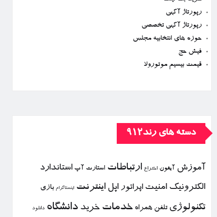
رپورتاژ آگهی
رپورتاژ آگهی تخصصی
حوزه های انتخابیه مجلس
فیش حج
قیمت بیسیم موتورولا
دسته های رند912
ارتباطات
آموزش
استاندارد
استارت آپ
آیفون
اختراع
الكترونیك
امنیت
اپل
اینترنت
اپراتور
بازی
اینستاگرام
خدمات
دانشگاه
تكنولوژی
خرید
تلفن همراه
دانلود