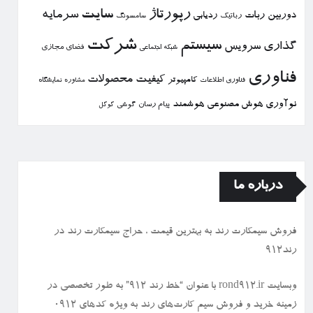
رپورتاژ
سایت
سرمایه
دوربین
ربات
ردیابی
رباتیك
سامسونگ
شركت
سیستم
گذاری
سرویس
فضای مجازی
شبكه اجتماعی
فناوری
كیفیت
محصولات
كامپیوتر
نمایشگاه
فناوری اطلاعات
مشاوره
نوآوری
هوش مصنوعی
هوشمند
پیام رسان
گوشی
گوگل
درباره ما
فروش سیمكارت رند به بهترین قیمت ، حراج سیمكارت رند در
رند912
وبسایت rond912.ir با عنوان “خط رند ۹۱۲” به طور تخصصی در
زمینه خرید و فروش سیم کارت‌های رند به ویژه کدهای ۰۹۱۲