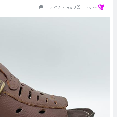
خط رند
اردیبهشت ۳, ۱۴۰۳
0