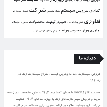
رپورتاژ
سایت
سرمایه
دوربین
ربات
ردیابی
رباتیك
سامسونگ
شركت
سیستم
گذاری
سرویس
فضای مجازی
شبكه اجتماعی
فناوری
كیفیت
محصولات
كامپیوتر
نمایشگاه
فناوری اطلاعات
مشاوره
نوآوری
هوش مصنوعی
هوشمند
پیام رسان
گوشی
گوگل
درباره ما
فروش سیمكارت رند به بهترین قیمت ، حراج سیمكارت رند در
رند912
وبسایت rond912.ir با عنوان “خط رند ۹۱۲” به طور تخصصی در زمینه
خرید و فروش سیم کارت‌های رند به ویژه کدهای ۰۹۱۲ فعالیت
می‌کند. این وبسایت علاوه بر ارائه بستری برای معاملات سیم کارت،