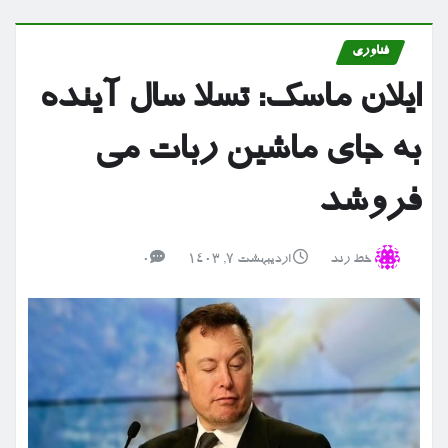
فناوری
ایلان ماسک: تسلا سال آینده
به جای ماشین ربات می
فروشد
خط رند
اردیبهشت ۷, ۱۴۰۳
0