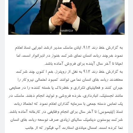
به گزارش خط رند ۹۱۲، ایلان ماسک مدیر ارشد اجرایی تسلا اعلام
نمود هرچند ربات انسان نمای شرکت هنوز در لابراتوار است، اما
احیانا تا آخر سال آینده برای فروش آماده باشد.
به گزارش خط رند ۹۱۲ به نقل از رویترز، هم ا کنون چند شرکت
معتقدند ربات های انسان نما می توانند کمبود احتمالی نیروکار را
جبران کنند و فعالیتهای تکراری و خطرناک یا خسته کننده را در صنایعی
مانند لجستیک، انبارداری، خرده فروشی و تولید انجام دهند. ماسک در
یک تماس دسته جمعی با سرمایه گذاران اعلام نمود که احتمالا ربات
تسلا (اپتیموس) تا آخر سال برای انجام وظایفی در کارخانه آماده باشد.
شرکت بوستون دینامیک سالهای زیادی صرف توسعه ربات های انسان
نما کرده است. امسال میلادی استارت آپ فیگور که از جانب