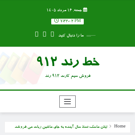
Ski
جمعه, ۱۶ مرداد ۱۴۰۵
t
conten
7:32:03 PM
ما را دنبال کنید
خط رند 912
فروش سیم کارت 912 رند
Home
ایلان ماسک: تسلا سال آینده به جای ماشین ربات می فروشد