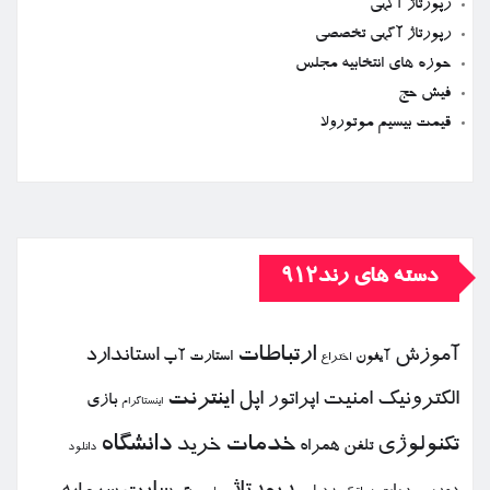
رپورتاژ آگهی
رپورتاژ آگهی تخصصی
حوزه های انتخابیه مجلس
فیش حج
قیمت بیسیم موتورولا
دسته های رند912
ارتباطات
آموزش
استاندارد
استارت آپ
آیفون
اختراع
الكترونیك
امنیت
اپل
اینترنت
اپراتور
بازی
اینستاگرام
خدمات
دانشگاه
تكنولوژی
خرید
تلفن همراه
دانلود