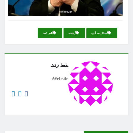
استارت آپ
ربات
شركت
خط رند
Website: