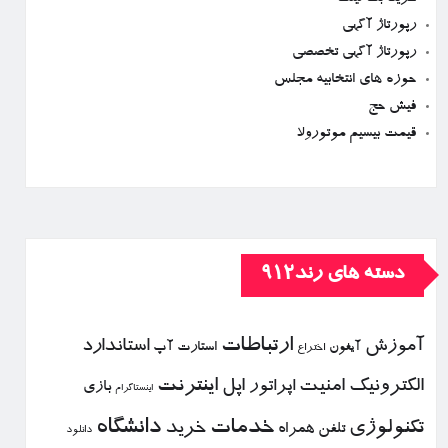
رپورتاژ آگهی
رپورتاژ آگهی تخصصی
حوزه های انتخابیه مجلس
فیش حج
قیمت بیسیم موتورولا
دسته های رند912
ارتباطات
آموزش
استاندارد
استارت آپ
آیفون
اختراع
الكترونیك
امنیت
اپل
اینترنت
اپراتور
بازی
اینستاگرام
خدمات
دانشگاه
تكنولوژی
خرید
تلفن همراه
دانلود