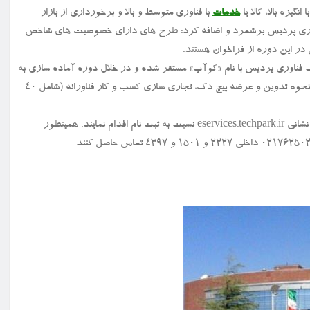
یزه بالا، کالا یا
خدمات
با فناوری متوسط و بالا و برخورداری از بازار
وری پردیس برشمرد و اضافه کرد: طرح های دارای خصوصیت های شاخص
 در این دوره از فراخوان هستند.
رک فناوری پردیس با نام «کوآپ» مستقر شده و در خلال دوره آماده سازی به
مدت ۱۰ هفته، آموزش هایی همچون مدل کسب و کار، نقشه راه عملیاتی، نحوه تدوین و عرضه پیچ دک، تجاری سازی کسب و کار فناورانه (شامل ۴۰
تیم ها و شرکتهای نوپای فعال می توانند تا تاریخ ۳۱ خرداد ۱۴۰۳ با رفتن به نشانی eservices.techpark.ir نسبت به ثبت نام اقدام نمایند. همینطور