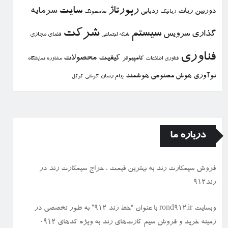
رپورتاژ
سایت
سرمایه
دوربین
ربات
ردیابی
رباتیك
سامسونگ
شركت
سیستم
گذاری
سرویس
فضای مجازی
شبكه اجتماعی
فناوری
كیفیت
محصولات
كامپیوتر
نمایشگاه
فناوری اطلاعات
مشاوره
نوآوری
هوش مصنوعی
هوشمند
پیام رسان
گوشی
گوگل
درباره ما
فروش سیمكارت رند به بهترین قیمت ، حراج سیمكارت رند در
رند912
وبسایت rond912.ir با عنوان “خط رند ۹۱۲” به طور تخصصی در
زمینه خرید و فروش سیم کارت‌های رند به ویژه کدهای ۰۹۱۲