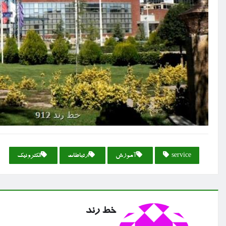
service
آموزش
ارتباطات
الكترونیك
خط رند