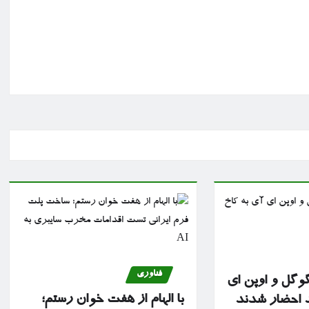
فناوری
گوگل و اوپن ای
با الهام از هفت خوان رستم؛
د احضار شدند