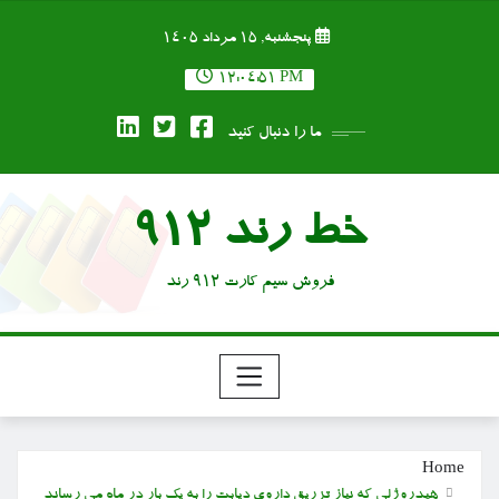
Ski
پنجشنبه, ۱۵ مرداد ۱۴۰۵
t
conten
12:04:52 PM
ما را دنبال کنید
خط رند 912
فروش سیم کارت 912 رند
Home
هیدروژلی که نیاز تزریق داروی دیابت را به یک بار در ماه می رساند