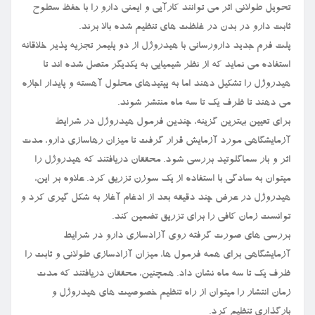
تحویل طولانی اثر می توانند کارآیی و ایمنی دارو را با حفظ سطوح
ثابت دارو در بدن در غلظت های تنظیم شده بالا برند.
پلت فرم جدید دارورسانی با هیدروژل از دو پلیمر تجزیه پذیر خلاقانه
استفاده می نماید که از نظر شیمیایی به یکدیگر متصل شده اند تا
هیدروژل را تشکیل دهند اما به پپتیدهای محلول آهسته و پایدار اجازه
می دهند تا ظرف یک تا سه ماه منتشر شوند.
برای تعیین بهترین گزینه، چندین فرمول هیدروژل در شرایط
آزمایشگاهی مورد آزمایش قرار گرفت تا میزان رهاسازی دارو، مدت
اثر و بار سماگلوتید بررسی شود. محققان دریافتند که هیدروژل را
میتوان به سادگی با استفاده از یک سوزن تزریق کرد. علاوه بر این،
هیدروژل در عرض چند دقیقه بعد از ادغام آغاز به شکل گیری کرد و
توانست زمان کافی را برای تزریق تضمین کند.
بررسی های صورت گرفته روی آزادسازی دارو در شرایط
آزمایشگاهی برای همه فرمول ها، میزان آزادسازی طولانی و ثابت را
ظرف یک تا سه ماه نشان داد. همچنین، محققان دریافتند که مدت
زمان انتشار را میتوان از راه تنظیم خصوصیت های هیدروژل و
بارگذاری تنظیم کرد.