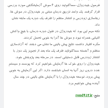
فرمول هیدروژل-سماگلوتید روی ۶ موش آزمایشگاهی مورد بررسی
قرار گرفت. یک واحد تزریق درمان مبتنی بر هیدروژل در موش ها،
رهاسازی زودرس و انتشار منظم را ظرف یک دوره یک ماهه نشان
داد.
نکته مهم این بود که هیدروژل در طول دوره درمان، با هیچ واکنش
التهابی همراه نبود و موش ها آنرا به خوبی تحمل کردند.
مگره اظهار داشت: نتایج پیش بالینی ما نشان می دهند که آزادسازی
منظم و آهسته سماگلوتاید ظرف یک ماه بعد از تجویز یک دوز، با
انتشار زودرس قابل دستیابی است. در مرحله بعد پژوهش خود،
هیدروژل را روی خوک ها آزمایش خواهیم کرد که پوست و سیستم
غدد درون ریز آنها به انسان شباهت دارد. اگر این آزمایش به خوبی
پیش برود، توسعه هیدروژل را با آزمایش های بالینی در چند سال
آینده پیش خواهیم برد.
منبع:
rond912.ir