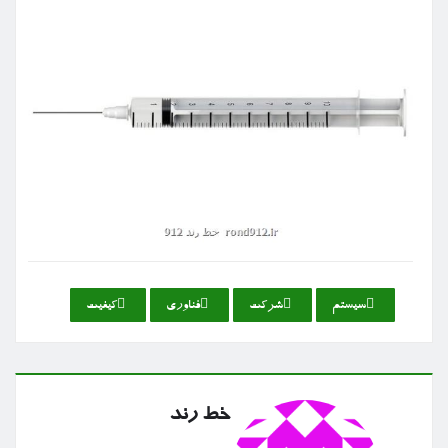
سیستم
شركت
فناوری
كیفیت
خط رند