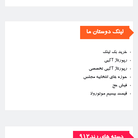
لینک دوستان ما
خرید بک لینک
رپورتاژ آگهی
رپورتاژ آگهی تخصصی
حوزه های انتخابیه مجلس
فیش حج
قیمت بیسیم موتورولا
دسته های رند912