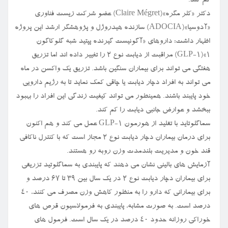
کم کند.
دکتر «کلر مگره»(Claire Mégret) عضو شرکت زیست فناوری
«آدوسیا»(ADOCIA) سازنده هیدروژل و پژوهشگر ارشد این پروژه
اظهار داشت: داروهای «آگونیست گیرنده پپتید شبه گلوکاگون
۱»(GLP-1) مراقبت از دیابت نوع ۲ را تغییر داده اند اما تزریق
هفتگی می تواند برای بیماران سنگین باشد. تزریق یک واکسن در ماه
می تواند به افراد دچار دیابت یا چاقی کمک نماید تا به رژیم دارویی
خود پایبند باشند. همینطور می تواند کیفیت زندگی این افراد را بهبود
ببخشد و عوارض جانبی دیابت را کم کند.
سماگلوتاید با تقلید از هورمون GLP-1 عمل می کند و هم اکنون
برای درمان بیماران دچار دیابت نوع ۲ مجاز است که با کنترل ناکافی
قند خون و مدیریت بلندمدت وزن روبه رو هستند.
آزمایش های بالینی نشان می دهند که پایبندی به سماگلوتید تزریقی
برای بیماران دچار دیابت نوع ۲ در یک سال بین ۳۹ تا ۶۷ درصد و
برای بیمارانی که دارو را به منظور کاهش وزن مصرف می کنند، ۴۰
درصد است. به صورت مشابه، پایبندی به فرمولاسیون قرص های
خوراکی روزانه حدود ۴۰ درصد در یک سال است. فرمول های