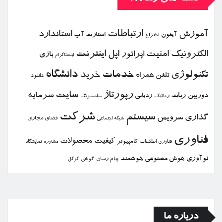
ارتباطات
آموزش
استاندارد
استارت آپ
آیفون
اختراع
الكترونیك
امنیت
اپل
اینترنت
اپراتور
بازی
اینستاگرام
خدمات
دانشگاه
تكنولوژی
خرید
تلفن همراه
دانلود
رپورتاژ
سایت
سرمایه
دوربین
ربات
ردیابی
رباتیك
سامسونگ
شركت
سیستم
گذاری
سرویس
فضای مجازی
شبكه اجتماعی
فناوری
كیفیت
محصولات
كامپیوتر
نمایشگاه
فناوری اطلاعات
مشاوره
نوآوری
هوش مصنوعی
هوشمند
پیام رسان
گوشی
گوگل
درباره ما