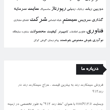
رپورتاژ
سایت
سرمایه
دوربین
ربات
ردیابی
رباتیك
سامسونگ
شركت
سیستم
گذاری
سرویس
فضای مجازی
شبكه اجتماعی
فناوری
كیفیت
محصولات
كامپیوتر
نمایشگاه
فناوری اطلاعات
مشاوره
نوآوری
هوش مصنوعی
هوشمند
پیام رسان
گوشی
گوگل
درباره ما
فروش سیمكارت رند به بهترین قیمت ، حراج سیمكارت رند در
رند912
وبسایت rond912.ir با عنوان “خط رند ۹۱۲” به طور تخصصی در زمینه