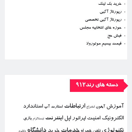
خرید بک لینک
رپورتاژ آگهی
رپورتاژ آگهی تخصصی
حوزه های انتخابیه مجلس
فیش حج
قیمت بیسیم موتورولا
دسته های رند912
ارتباطات
آموزش
استاندارد
استارت آپ
آیفون
اختراع
الكترونیك
امنیت
اپل
اینترنت
اپراتور
بازی
اینستاگرام
خدمات
دانشگاه
تكنولوژی
خرید
تلفن همراه
دانلود