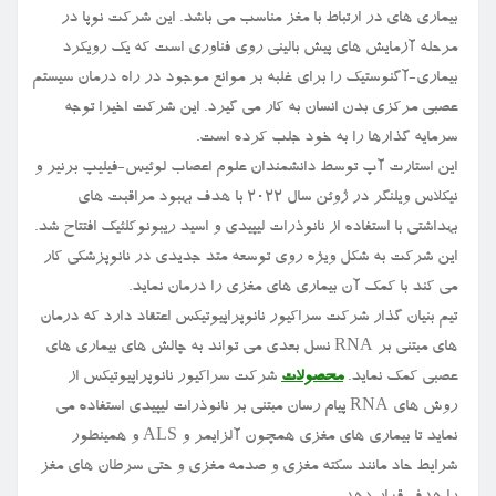
بیماری های در ارتباط با مغز مناسب می باشد. این شرکت نوپا در
مرحله آزمایش های پیش بالینی روی فناوری است که یک رویکرد
بیماری-آگنوستیک را برای غلبه بر موانع موجود در راه درمان سیستم
عصبی مرکزی بدن انسان به کار می گیرد. این شرکت اخیرا توجه
سرمایه گذارها را به خود جلب کرده است.
این استارت آپ توسط دانشمندان علوم اعصاب لوئیس-فیلیپ برنیر و
نیکلاس ویلنگر در ژوئن سال ۲۰۲۲ با هدف بهبود مراقبت های
بهداشتی با استفاده از نانوذرات لیپیدی و اسید ریبونوکلئیک افتتاح شد.
این شرکت به شکل ویژه روی توسعه متد جدیدی در نانوپزشکی کار
می کند با کمک آن بیماری های مغزی را درمان نماید.
تیم بنیان گذار شرکت سراکیور نانوپراپیوتیکس اعتقاد دارد که درمان
های مبتنی بر RNA نسل بعدی می تواند به چالش های بیماری های
عصبی کمک نماید.
محصولات
شرکت سراکیور نانوپراپیوتیکس از
روش های RNA پیام رسان مبتنی بر نانوذرات لیپیدی استفاده می
نماید تا بیماری های مغزی همچون آلزایمر و ALS و همینطور
شرایط حاد مانند سکته مغزی و صدمه مغزی و حتی سرطان های مغز