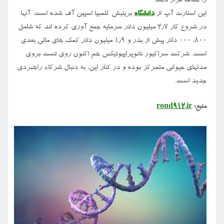
را هدف قرار دهد.
این استارت آپ از
دانشگاه
بریتیش کلمبیا اسپین آف شده است. آنها
در شروع کار ۲٫۷ میلیون دلار سرمایه جمع آوری کرده اند که شامل
۸۰۰، ۰۰۰ دلار پیش از بذر و ۱٫۹ میلیون دلار کمک های مالی بعدی
است. شرکت سراکیور نانوپراپیوتیکس هم اکنون روی تست بروی
مدلهای حیوانی متمرکز بوده و در کنار این، به دنبال شرکاء راهبردی
جدید است.
منبع:
rond912.ir