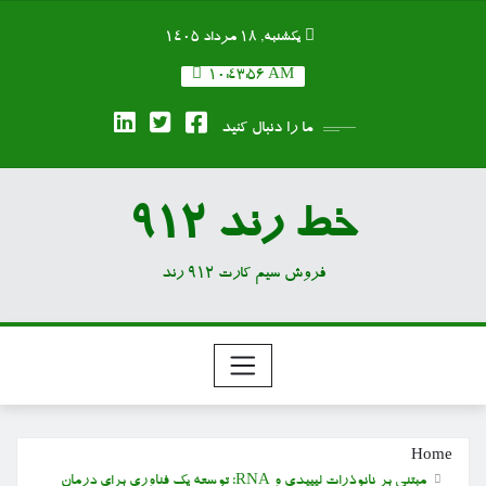
Ski
یکشنبه, ۱۸ مرداد ۱۴۰۵
t
conten
10:43:57 AM
ما را دنبال کنید
خط رند 912
فروش سیم کارت 912 رند
Home
مبتنی بر نانوذرات لیپیدی و RNA؛ توسعه یک فناوری برای درمان