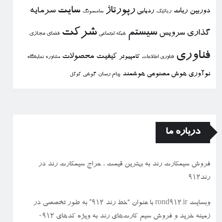
رپورتاژ
سایت
سرمایه
دوربین
ربات
ردیابی
رباتیك
سامسونگ
شركت
سیستم
گذاری
سرویس
فضای مجازی
شبكه اجتماعی
فناوری
كیفیت
محصولات
كامپیوتر
نمایشگاه
فناوری اطلاعات
مشاوره
نوآوری
هوش مصنوعی
هوشمند
پیام رسان
گوشی
گوگل
درباره ما
فروش سیمكارت رند به بهترین قیمت ، حراج سیمكارت رند در
رند912
وبسایت rond912.ir با عنوان “خط رند ۹۱۲” به طور تخصصی در
زمینه خرید و فروش سیم کارت‌های رند به ویژه کدهای ۰۹۱۲