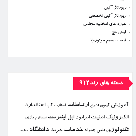
رپورتاژ آگهی
رپورتاژ آگهی تخصصی
حوزه های انتخابیه مجلس
فیش حج
قیمت بیسیم موتورولا
دسته های رند912
ارتباطات
آموزش
استاندارد
استارت آپ
آیفون
اختراع
الكترونیك
امنیت
اپل
اینترنت
اپراتور
بازی
اینستاگرام
خدمات
دانشگاه
تكنولوژی
خرید
تلفن همراه
دانلود