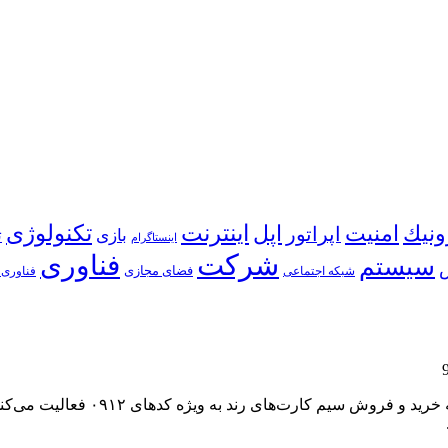
اینترنت
ونیك
امنیت
اپل
تكنولوژی
اپراتور
بازی
ت
اینستاگرام
شركت
فناوری
سیستم
شبكه اجتماعی
فضای مجازی
فناوری 
وبسایت rond912.ir با عنوان “خط رن