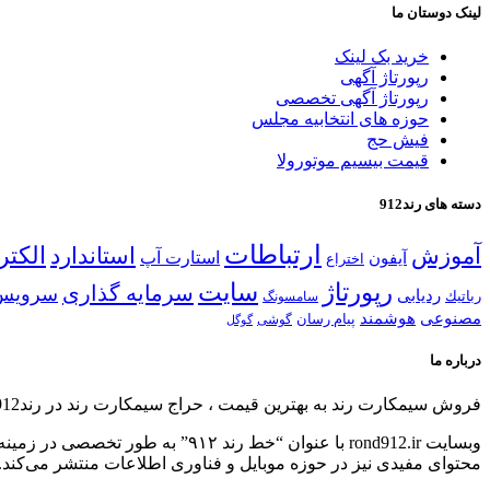
لینک دوستان ما
خرید بک لینک
رپورتاژ آگهی
رپورتاژ آگهی تخصصی
حوزه های انتخابیه مجلس
فیش حج
قیمت بیسیم موتورولا
دسته های رند912
ارتباطات
الكتر
آموزش
استاندارد
استارت آپ
آیفون
اختراع
رپورتاژ
سایت
سرمایه گذاری
سرویس
ردیابی
رباتیك
سامسونگ
مصنوعی
هوشمند
پیام رسان
گوشی
گوگل
درباره ما
فروش سیمكارت رند به بهترین قیمت ، حراج سیمكارت رند در رند912
محتوای مفیدی نیز در حوزه موبایل و فناوری اطلاعات منتشر می‌کند.