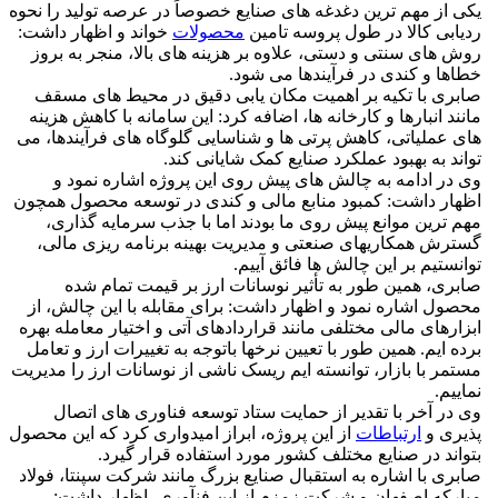
یکی از مهم ترین دغدغه های صنایع خصوصاً در عرصه تولید را نحوه
ردیابی کالا در طول پروسه تامین
محصولات
خواند و اظهار داشت:
روش های سنتی و دستی، علاوه بر هزینه های بالا، منجر به بروز
خطاها و کندی در فرآیندها می شود.
صابری با تکیه بر اهمیت مکان یابی دقیق در محیط های مسقف
مانند انبارها و کارخانه ها، اضافه کرد: این سامانه با کاهش هزینه
های عملیاتی، کاهش پرتی ها و شناسایی گلوگاه های فرآیندها، می
تواند به بهبود عملکرد صنایع کمک شایانی کند.
وی در ادامه به چالش های پیش روی این پروژه اشاره نمود و
اظهار داشت: کمبود منابع مالی و کندی در توسعه محصول همچون
مهم ترین موانع پیش روی ما بودند اما با جذب سرمایه گذاری،
گسترش همکاریهای صنعتی و مدیریت بهینه برنامه ریزی مالی،
توانستیم بر این چالش ها فائق آییم.
صابری، همین طور به تأثیر نوسانات ارز بر قیمت تمام شده
محصول اشاره نمود و اظهار داشت: برای مقابله با این چالش، از
ابزارهای مالی مختلفی مانند قراردادهای آتی و اختیار معامله بهره
برده ایم. همین طور با تعیین نرخها باتوجه به تغییرات ارز و تعامل
مستمر با بازار، توانسته ایم ریسک ناشی از نوسانات ارز را مدیریت
نماییم.
وی در آخر با تقدیر از حمایت ستاد توسعه فناوری های اتصال
پذیری و
ارتباطات
از این پروژه، ابراز امیدواری کرد که این محصول
بتواند در صنایع مختلف کشور مورد استفاده قرار گیرد.
صابری با اشاره به استقبال صنایع بزرگ مانند شرکت سپنتا، فولاد
مبارکه اصفهان و شرکت زمزم از این فنآوری، اظهار داشت: