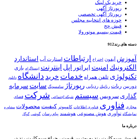
خرید بک لینک
رپورتاژ آگهی
رپورتاژ آگهی تخصصی
حوزه های انتخابیه مجلس
فیش حج
قیمت بیسیم موتورولا
دسته های رند912
ارتباطات
آموزش
استاندارد
استارت آپ
آیفون
اختراع
اینترنت
الكترونیك
امنیت
اپل
اپراتور
بازی
اینستاگرام
خدمات
دانشگاه
تكنولوژی
خرید
تلفن همراه
دانلود
رپورتاژ
سایت
سرمایه
ربات
دوربین
ردیابی
رباتیك
سامسونگ
شركت
سیستم
گذاری
سرویس
شبكه اجتماعی
فضای
فناوری
كیفیت
محصولات
كامپیوتر
مجازی
فناوری اطلاعات
مشاوره
نوآوری
هوش مصنوعی
هوشمند
پیام رسان
نمایشگاه
گوشی
گوگل
درباره ما
فروش سیمكارت رند به بهترین قیمت ، حراج سیمكارت رند در