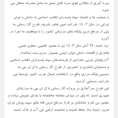
بهره گیری از مخازن فوق سرد قابل حمل به محل مصرف منتقل می
شود.
با حمایت ها و اعتماد سپاه پاسدران انقلاب اسلامی به دانش و توان
ایرانی در سال ۱۴۰۲، شرکت امین فناور شریف طرح گاز رسانی به
یکی از مرتفع ترین پایگاه های مرزبانی کشور را با موفقیت به اجرا در
آورد.
روز شنبه، ۲۶ آبان سال ۱۴۰۳ نیز با حضور افشین، معاون علمی،
فناوری و اقتصاد دانش بنیان رئیس جمهور، سرپرست استاندار
آذربایجان غربی، تعدادی از فرماندهان سپاه پاسداران انقلاب اسلامی
و مسئولان لشکری و کشوری، از طرح گاز رسانی با ال ان جی به
دومین پایگاه مرزی واقع در ارتفاعات شمال غرب کشور توسط این
شرکت رونمایی گردید.
این طرح سرآغازی بر پروژه گاز رسانی با ال ان جی به مرزبانان
غیوری است که پای در میدان معامله مخلصانه با خدای خویش نهاده و
حضور بی نام و نشانشان بر فراز مرتفع ترین قله های سپید پوش ایران
عزیز، زمینه ساز حفظ امنیت و تمامیت ارضی این آب و خاک است.