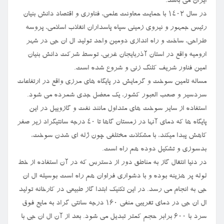
ایران می باشد.
در سال ۱۴۰۲ با حمایت معاونت علمی، فناوری و اقتصاد دانش بنیان
رئیس جمهور و نیروی زمینی سپاه پاسداران انقلاب اسلامی، پروسه
طراحی، ساخت و راه اندازی دومین واحد تولید ال ان جی در شهر
ارومیه واقع در استان آذربایجان غربی، توسط شرکت دانش بنیان
امین فناور شریف کلنگ زنی و شروع شده است.
مساله تامین سوخت و گرمایش در پایگاه های مرزی واقع در ارتفاعات
سردسیر و صعب العبور کشور، یک معضل جدی شمرده می شود.
استفاده از سایر سوخت های متداول مانند نفت و گازوییل در این
پایگاه ها که دمای آنها در زمستان گاها تا ۴۰ درجه سانتیگراد زیر صفر
کاهش پبدا میکند، با مشکلات مختلفی چون ژله ای شدن سوخت،
بدسوزی و تشکیل دوده هم راه است.
در دنیا انتقال گاز به مناطق دور از دسترس که در آن استفاده از خط
لوله پر هزینه بوده و با دشواری فراوان هم راه است بوسیله ال ان
جی به انجام می رسد. در این تکنیک ابتدا گاز طبیعی در کارخانه تولید
ال ان جی در دمای تقریبی منفی ۱۶۰ درجه سانتی گراد به مایع فوق
سرد با ۶۰۰ برابر حجم کمتر تبدیل می شود. بعد از آن ال ان جی با