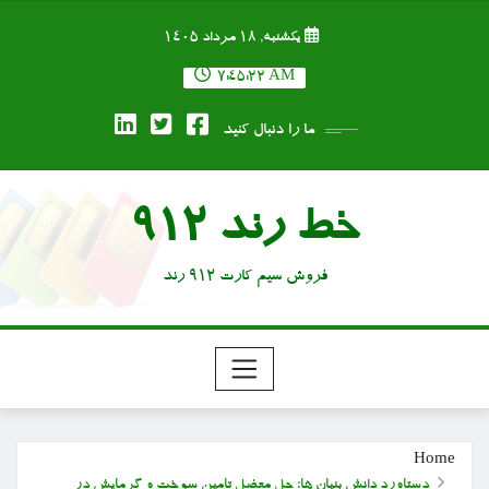
Ski
یکشنبه, ۱۸ مرداد ۱۴۰۵
t
conten
7:45:23 AM
ما را دنبال کنید
خط رند 912
فروش سیم کارت 912 رند
Home
دستاورد دانش بنیان ها؛ حل معضل تامین سوخت و گرمایش در