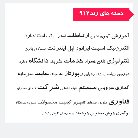
دسته های رند912
ارتباطات
آموزش
استاندارد
استارت آپ
آیفون
اختراع
الكترونیك
امنیت
اپل
اینترنت
اپراتور
بازی
اینستاگرام
خدمات
دانشگاه
تكنولوژی
خرید
تلفن همراه
دانلود
رپورتاژ
سایت
سرمایه
دوربین
ربات
ردیابی
رباتیك
سامسونگ
شركت
سیستم
گذاری
سرویس
فضای مجازی
شبكه اجتماعی
فناوری
كیفیت
محصولات
كامپیوتر
نمایشگاه
فناوری اطلاعات
مشاوره
نوآوری
هوش مصنوعی
هوشمند
پیام رسان
گوشی
گوگل