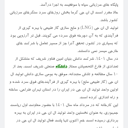
پایگاه های مرزبانی سپاه با موفقیت به اجرا درآمد.
حالا مقرر است ال ان جی گرما بخش روزهای سرد سنگرهای مرزبانی
کشور باشد.
تولید ال ان جی (LNG) و مایع سازی گاز طبیعی با بهره گیری از
فرآیندی که به آن «چرخه فوق سرد» می گویند، قبل تر آرزویی بود
که بسیاری در کشور، تحقق آنرا جز از مسیر تعامل با شرکت های
خارجی میسر نمی دانستند.
در سال ۱۴۰۱، شرکت دانش بنیان امین فناور شریف که متشکل از
تعدادی از فارغ التحصیلان ممتاز
دانشگاه
صنعتی شریف است، بعد از
۱۰ سال مطالعه و تلاش مجدانه، موفق به بومی سازی دانش تولید ال
ان جی (گاز طبیعی مایع) با بهره گیری از فرآیندهای فوق سرد شده و
اولین واحد تولید ال ان جی در ایران را در استان تهران طراحی، ساخته
و راه اندازی کرده است.
این کارخانه که در مرداد ماه سال ۱۴۰۱ با حضور معاونت اول ریاست
جمهوری، به عنوان نخستین واحد تولید ال ان جی در ایران به بهره
برداری رسیده است هم اکنون تنها پلنت فعال تولید ال ان جی در