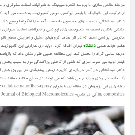
مرحله خالص سازی، با پروسه الکترواسپینینگ به نانوالیاف استات سلولزی و س
از ترکیب این نانوالیاف با پلیمر اپوکسی، نوعی کامپوزیت به دست می آید ک
دکتر عبدالخانی خاصیت های محصول به دست آمده را اینگونه توضیح داد: «ا
کششی بالاتری نسبت به کامپوزیت های اپوکسی و نانوالیاف استات سلولزی دار
ماتریس اپوکسی است که در اثر حذف گروههای استیل و افزایش سطح نانوال
عضو هیات علمی
دانشگاه
درجه سانتی گراد را تحمل کند. این مطالعه همین طور نشان داد که بازیا
فیلتر اولیه می شود، امری که ناشی از کاهش پراکندگی نور به سبب پخش یک
دکتر عبدالخانی در آخر درباره ی کاربرد روش پیشنهادی در این پژوهش اظه
یک ماده کاربردی و پایدار می باشد که می تواند در صنایع مختلف مانند بست
یافته های این پژوهش در مقاله ای با عنوان 
composites بتازگی در نشریه International Journal of Biological Macromolecules انتشار یافته است (اینجا).