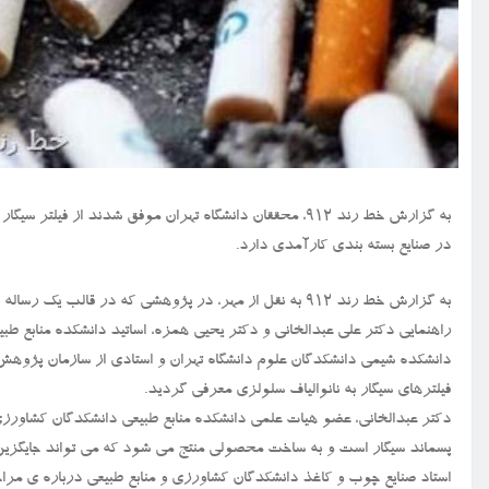
به گزارش خط رند ۹۱۲، محققان دانشگاه تهران موفق شدند از
در صنایع بسته بندی کارآمدی دارد.
به گزارش خط رند ۹۱۲ به نقل از مهر، در پژوهشی که در قالب
راهنمایی دکتر علی عبدالخانی و دکتر یحیی همزه، اساتید دانشکده منابع طبیع
دانشکده شیمی دانشکدگان علوم دانشگاه تهران و استادی از سازمان پژوهش 
فیلترهای سیگار به نانوالیاف سلولزی معرفی گردید.
دکتر عبدالخانی، عضو هیات علمی دانشکده منابع طبیعی دانشکدگان کشاورزی 
پسماند سیگار است و به ساخت محصولی منتج می شود که می تواند جایگزین م
استاد صنایع چوب و کاغذ دانشکدگان کشاورزی و منابع طبیعی درباره ی مراحل 