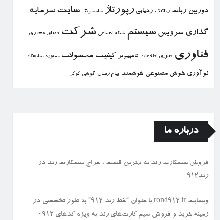
رپورتاژ
سایت
سرمایه
دوربین
ربات
ردیابی
رباتیك
سامسونگ
شركت
سیستم
گذاری
سرویس
فضای مجازی
شبكه اجتماعی
فناوری
كیفیت
محصولات
كامپیوتر
نمایشگاه
فناوری اطلاعات
مشاوره
نوآوری
هوش مصنوعی
هوشمند
پیام رسان
گوشی
گوگل
درباره ما
فروش سیمكارت رند به بهترین قیمت ، حراج سیمكارت رند در
رند912
وبسایت rond912.ir با عنوان “خط رند ۹۱۲” به طور تخصصی در
زمینه خرید و فروش سیم کارت‌های رند به ویژه کدهای ۰۹۱۲