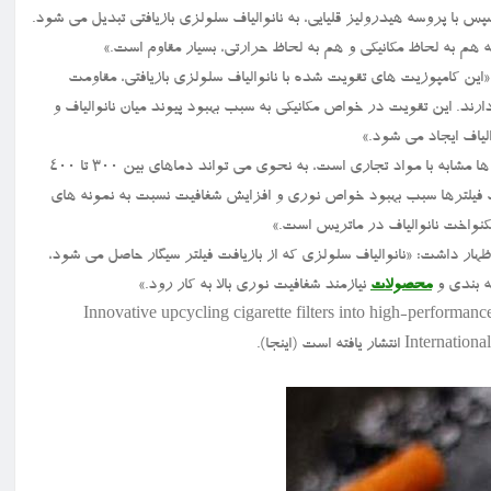
پس با پروسه هیدرولیز قلیایی، به نانوالیاف سلولزی بازیافتی تبدیل می شود.
ه هم به لحاظ مکانیکی و هم به لحاظ حرارتی، بسیار مقاوم است.»
ین کامپوزیت های تقویت شده با نانوالیاف سلولزی بازیافتی، مقاومت
ند. این تقویت در خواص مکانیکی به سبب بهبود پیوند میان نانوالیاف و
یاف ایجاد می شود.»
تهران اضافه کرد: «پایداری حرارتی این کامپوزیت ها مشابه با مواد تجاری است، به نحوی می تواند دماهای بین ۳۰۰ تا ۴۰۰
فت فیلترها سبب بهبود خواص نوری و افزایش شفافیت نسبت به نمونه های
نواخت نانوالیاف در ماتریس است.»
ار داشت: «نانوالیاف سلولزی که از بازیافت فیلتر سیگار حاصل می شود،
ه بندی و
محصولات
نیازمند شفافیت نوری بالا به کار رود.»
Innovative upcycling cigarette filters into high-performance cellulose nanofiber-epoxy