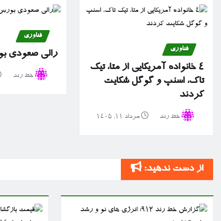
فناوری
فناوری
رالی صعودی بو
۴ خانواده آمریکایی از متا، تیک
خط رند
تاک، اسنپ و گوگل شکایت
کردند
خط رند
مرداد ۱۱, ۱۴۰۵
از دست ندهید: