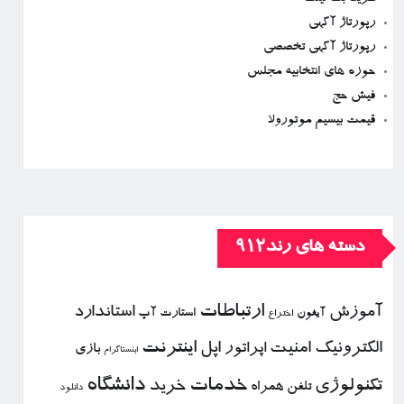
رپورتاژ آگهی
رپورتاژ آگهی تخصصی
حوزه های انتخابیه مجلس
فیش حج
قیمت بیسیم موتورولا
دسته های رند912
ارتباطات
آموزش
استاندارد
استارت آپ
آیفون
اختراع
الكترونیك
امنیت
اپل
اینترنت
اپراتور
بازی
اینستاگرام
خدمات
دانشگاه
تكنولوژی
خرید
تلفن همراه
دانلود