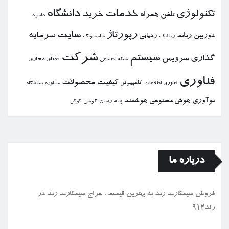
خدمات
دانشگاه
تكنولوژی
خرید
تلفن همراه
دانلود
رپورتاژ
سایت
سرمایه
دوربین
ربات
ردیابی
رباتیك
سامسونگ
شركت
سیستم
گذاری
سرویس
فضای مجازی
شبكه اجتماعی
فناوری
كیفیت
محصولات
كامپیوتر
نمایشگاه
فناوری اطلاعات
مشاوره
نوآوری
هوش مصنوعی
هوشمند
پیام رسان
گوشی
گوگل
درباره ما
فروش سیمكارت رند به بهترین قیمت ، حراج سیمكارت رند در
رند912