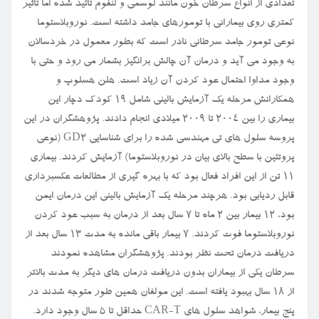
تعدادی از انواع سرطان خون مانند لوسمی و لنفوم تائید شده اما تاثیر
کمتری روی بیمارانی با تومورهای جامد داشته است. نوروبلاستوما
نوعی تومور جامد سرطانی نادر است که بطور معمول در خردسالان
به وجود می آید و درمان آن چالش برانگیز بشمار می رود و حتی با
وجود مداوا احتمال عود کردن آن زیاد است. هلن هسلوپ و
همکارانش مرحله یک آزمایش بالینی شامل ۱۹ کودک دچار این
بیماری را بین ۲۰۰۴ تا ۲۰۰۹ میلادی انجام دادند. پژوهشگران در این
پروسه سلول های تی مهندسی شده را برای شناسایی GD۲ (نوعی
پروتئین با سطح بالای بیان در نوروبلاستوما) آزمایش کردند. بیماری
۱۱ تن از این افراد فعال بود که با بهره گیری از مطالعات عکسبرداری
قابل ردیابی بود. هرچند مرحله یک آزمایش بالینی این درمان ایمن
بود، ۱۲ بیمار بین ۲ ماه تا ۷ سال بعد از درمان به سبب عود کردن
نوروبلاستوما فوت کردند. ۷ بیمار باقی مانده به مدت ۱۳ سال بعد از
دریافت درمان تحت نظر بودند. پژوهشگران مشاهده نمودند
سرطان یکی از بیماران بدون دریافت درمان های دیگر به مدت بالاتر
از ۱۸ سال بهبود یافته است. این مولفان همین طور متوجه شدند در
پنج بیمار، شواهد سلول های CAR-T حداقل تا ۵ سال وجود دارد.