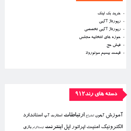
خرید بک لینک
رپورتاژ آگهی
رپورتاژ آگهی تخصصی
حوزه های انتخابیه مجلس
فیش حج
قیمت بیسیم موتورولا
دسته های رند912
ارتباطات
آموزش
استاندارد
استارت آپ
آیفون
اختراع
الكترونیك
امنیت
اپل
اینترنت
اپراتور
بازی
اینستاگرام