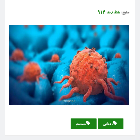
منبع:
خط رند ۹۱۲
ردیابی
سیستم