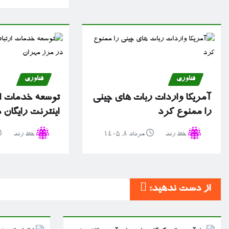
فناوری
فناوری
آمریکا واردات ربات های چینی
توسعه خدمات ا
را ممنوع کرد
اینترنت رایگان
خط رند
مرداد ۸, ۱۴۰۵
خط رند
از دست ندهید: