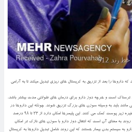
دیدی ابداع نموده اند که داروها را بعد از تزریق به کریستال های ریزی تبدیل میکند تا به آرامی
 خیلی از افراد ترسناک است و هرچه دوز دارو برای درمان های طولانی مدت بیشتر باشد،
 مانند باید به وسیله سوزن های بزرگ تزریق شوند. چونکه این داروها در
دوزهای بزرگ تر تزریق می شوند و حاوی پلیمرهایی هستند که به ایجاد ذخیره زیر پوست کمک می کنند. این پلیمرها امکان دارد از ۲۳ تا ۹۸ درصد
روند به معنای آن است که انتقال دوز دارو با سوزن های نازک تر امکان
رو به سیستم بدن بیمار هستند که این روند شامل تبدیل داروها به کریستال