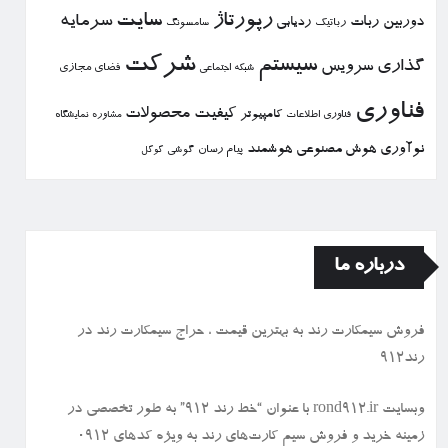
رپورتاژ
سایت
سرمایه
دوربین
ربات
ردیابی
رباتیك
سامسونگ
شركت
سیستم
گذاری
سرویس
فضای مجازی
شبكه اجتماعی
فناوری
كیفیت
محصولات
كامپیوتر
نمایشگاه
فناوری اطلاعات
مشاوره
نوآوری
هوش مصنوعی
هوشمند
پیام رسان
گوشی
گوگل
درباره ما
فروش سیمكارت رند به بهترین قیمت ، حراج سیمكارت رند در
رند912
وبسایت rond912.ir با عنوان “خط رند ۹۱۲” به طور تخصصی در
زمینه خرید و فروش سیم کارت‌های رند به ویژه کدهای ۰۹۱۲