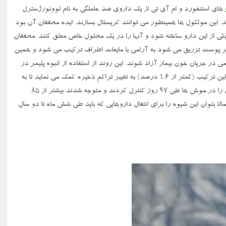
های استنفورد و ام آی تی از یک داروی ضد حاملگی به نام لوونورژسترل
د. این مولکول ها همینطور می توانند کریستال بسازند. ایده محققان آن بود
 شود، کریستال های کوچکی از این دارو ساخته شود و آنها را در یک محلول خاص معلق کنند. محققان
زیر پوست تزریق می شود به آرامی با مایعات اطراف ترکیب می شود و همین
در جریان خون بیمار آزاد شوند. این روند از استفاده از انبوه پلیمر در
فرمول داروهای طولانی مدت جلوگیری می کند و در واقع مقدار اندکی از این ترکیب (کمتر از ۱.۶ درصد) به تغییر تراکم ذخیره کمک می نماید تا به
نوبه خود نرخ آزادسازی مولکول در بدن را کنترل کند. محققان این فرمول را در موش ها طی ۹۷ روز کنترل کردند و متوجه شدند بیشتر از ۸۵
 بتوان این شیوه را برای انتقال داروهایی که باید طی شش ماه تا دو سال