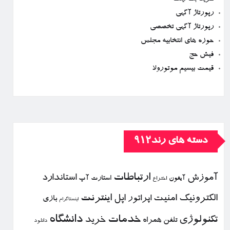
رپورتاژ آگهی
رپورتاژ آگهی تخصصی
حوزه های انتخابیه مجلس
فیش حج
قیمت بیسیم موتورولا
دسته های رند912
ارتباطات
آموزش
استاندارد
استارت آپ
آیفون
اختراع
الكترونیك
امنیت
اپل
اینترنت
اپراتور
بازی
اینستاگرام
خدمات
دانشگاه
تكنولوژی
خرید
تلفن همراه
دانلود