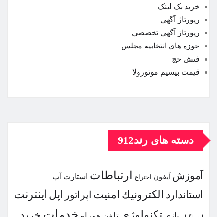
خرید بک لینک
رپورتاژ آگهی
رپورتاژ آگهی تخصصی
حوزه های انتخابیه مجلس
فیش حج
قیمت بیسیم موتورولا
دسته های رند912
ارتباطات
آموزش
استارت آپ
آیفون
اختراع
اینترنت
الكترونیك
امنیت
اپل
استاندارد
اپراتور
خدمات
تكنولوژی
خرید
بازی
تلفن همراه
اینستاگرام