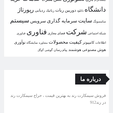
دانشگاه
رپورتاژ
ربات
دوربین
ردیابی
دانلود
رباتیك
سیستم
سایت
سرمایه گذاری
سرویس
سامسونگ
شركت
فناوری
شبكه اجتماعی
فضای مجازی
فناوری
كیفیت
محصولات
نوآوری
كامپیوتر
اطلاعات
نمایشگاه
مشاوره
هوش مصنوعی
هوشمند
پیام رسان
گوشی
گوگل
درباره ما
فروش سیمكارت رند به بهترین قیمت ، حراج سیمكارت رند
در رند912