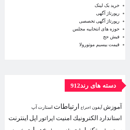
خرید بک لینک
رپورتاژ آگهی
رپورتاژ آگهی تخصصی
حوزه های انتخابیه مجلس
فیش حج
قیمت بیسیم موتورولا
دسته های رند912
ارتباطات
آموزش
استارت آپ
آیفون
اختراع
اینترنت
الكترونیك
امنیت
اپل
استاندارد
اپراتور
خدمات