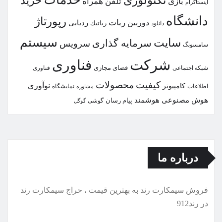
تكنولوژی
خرید
بازی
تلفن همراه
اینستاگرام
دانشگاه
رپورتاژ
ربات
دوربین
ردیابی
دانلود
رباتیك
سیستم
سایت
سرمایه گذاری
سرویس
سامسونگ
شركت
فناوری
شبكه اجتماعی
فضای مجازی
فناوری
كیفیت
محصولات
نوآوری
كامپیوتر
اطلاعات
نمایشگاه
مشاوره
هوش مصنوعی
هوشمند
پیام رسان
گوشی
گوگل
درباره ما
فروش سیمكارت رند به بهترین قیمت ، حراج سیمكارت رند
در رند912