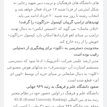
های دانشگاه های فرهنگیان و تربیت دبیر شهید رجایی به
شکل اینترنتی از فردا شنبه ۱۷ خرداد فعال خواهد شد و
انتخاب رشته تا روز سه شنبه ۲۰ خرداد ادامه می یابد.
تهدیدهای ترامپ گریبان کپسول «دراگون» را گرفت!
«ایلان ماسک» می گوید که «اسپیس ایکس» به دنبال تهدید
ترامپ بر مبنای لغو قراردادها امکان دارد کپسول «دراگون»
خویش را از رده خارج کند.
محدودیت دسترسی به «کلود» برای پیشگیری از دستیابی
رقیب بوده است
مدیر ارشد علمی شرکت «آنتروپیک» ادعا نمود که دسترسی
مستقیم استارت آپ «ویندسرف» به مدلهای هوش مصنوعی
«کلود» به دنبال شایعاتی بر مبنای خرید آن توسط «اوپن ای
آی» قطع شده است.
صعود دانشگاه علم و فرهنگ به رتبه ۹۴۹ جهانی
دانشگاه علم و فرهنگ در اولین حضور خود در نظام معتبر
رتبه بندی بین المللی RUR (Round University Ranking)
موفق شد جایگاه ۹۴۹ جهانی و رتبه ۳۱ ملی را کسب کند.