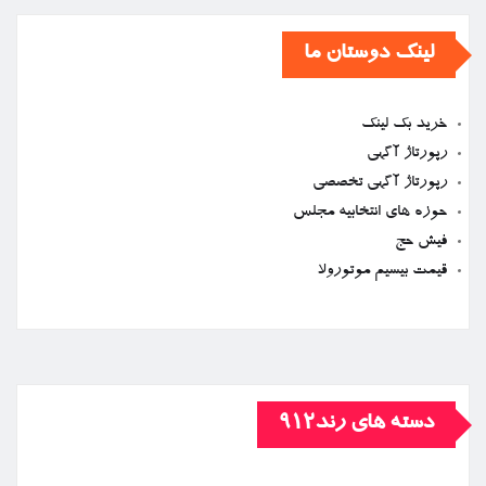
لینک دوستان ما
خرید بک لینک
رپورتاژ آگهی
رپورتاژ آگهی تخصصی
حوزه های انتخابیه مجلس
فیش حج
قیمت بیسیم موتورولا
دسته های رند912