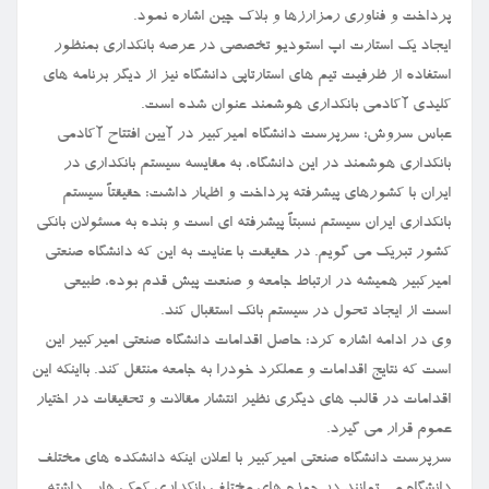
پرداخت و فناوری رمزارزها و بلاک چین اشاره نمود.
ایجاد یک استارت اپ استودیو تخصصی در عرصه بانکداری بمنظور
استفاده از ظرفیت تیم های استارتاپی دانشگاه نیز از دیگر برنامه های
کلیدی آکادمی بانکداری هوشمند عنوان شده است.
عباس سروش؛ سرپرست دانشگاه امیرکبیر در آیین افتتاح آکادمی
بانکداری هوشمند در این دانشگاه، به مقایسه سیستم بانکداری در
ایران با کشورهای پیشرفته پرداخت و اظهار داشت: حقیقتاً سیستم
بانکداری ایران سیستم نسبتاً پیشرفته ای است و بنده به مسئولان بانکی
کشور تبریک می گویم. در حقیقت با عنایت به این که دانشگاه صنعتی
امیرکبیر همیشه در ارتباط جامعه و صنعت پیش قدم بوده، طبیعی
است از ایجاد تحول در سیستم بانک استقبال کند.
وی در ادامه اشاره کرد: حاصل اقدامات دانشگاه صنعتی امیرکبیر این
است که نتایج اقدامات و عملکرد خودرا به جامعه منتقل کند. بااینکه این
اقدامات در قالب های دیگری نظیر انتشار مقالات و تحقیقات در اختیار
عموم قرار می گیرد.
سرپرست دانشگاه صنعتی امیرکبیر با اعلان اینکه دانشکده های مختلف