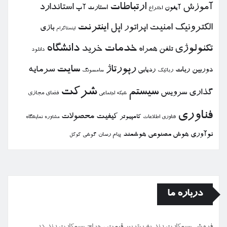
ارتباطات
آموزش
استاندارد
استارت آپ
آیفون
اختراع
الكترونیك
امنیت
اپل
اینترنت
اپراتور
بازی
اینستاگرام
خدمات
دانشگاه
تكنولوژی
خرید
تلفن همراه
دانلود
رپورتاژ
سایت
سرمایه
دوربین
ربات
ردیابی
رباتیك
سامسونگ
شركت
سیستم
گذاری
سرویس
فضای مجازی
شبكه اجتماعی
فناوری
كیفیت
محصولات
كامپیوتر
نمایشگاه
فناوری اطلاعات
مشاوره
نوآوری
هوش مصنوعی
هوشمند
پیام رسان
گوشی
گوگل
درباره ما