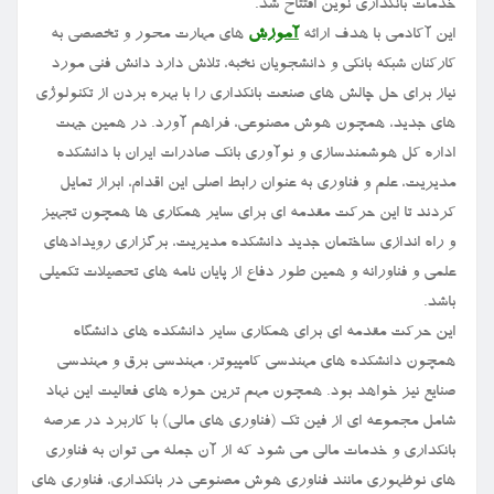
خدمات بانکداری نوین افتتاح شد.
این آکادمی با هدف ارائه
آموزش
های مهارت محور و تخصصی به
کارکنان شبکه بانکی و دانشجویان نخبه، تلاش دارد دانش فنی مورد
نیاز برای حل چالش های صنعت بانکداری را با بهره بردن از تکنولوژی
های جدید، همچون هوش مصنوعی، فراهم آورد. در همین جهت
اداره کل هوشمندسازی و نوآوری بانک صادرات ایران با دانشکده
مدیریت، علم و فناوری به عنوان رابط اصلی این اقدام، ابراز تمایل
کردند تا این حرکت مقدمه ای برای سایر همکاری ها همچون تجهیز
و راه اندازی ساختمان جدید دانشکده مدیریت، برگزاری رویدادهای
علمی و فناورانه و همین طور دفاع از پایان نامه های تحصیلات تکمیلی
باشد.
این حرکت مقدمه ای برای همکاری سایر دانشکده های دانشگاه
همچون دانشکده های مهندسی کامپیوتر، مهندسی برق و مهندسی
صنایع نیز خواهد بود. همچون مهم ترین حوزه های فعالیت این نهاد
شامل مجموعه ای از فین تک (فناوری های مالی) با کاربرد در عرصه
بانکداری و خدمات مالی می شود که از آن جمله می توان به فناوری
های نوظهوری مانند فناوری هوش مصنوعی در بانکداری، فناوری های