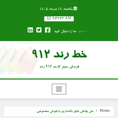
Ski
یکشنبه, ۱۸ مرداد ۱۴۰۵
t
conten
9:32:33 AM
ما را دنبال کنید
خط رند 912
فروش سیم کارت 912 رند
Home
حل چالش های بانکداری با هوش مصنوعی